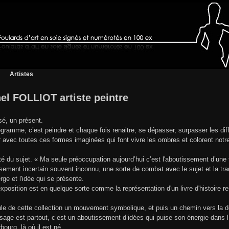
Artistes
el FOLLIOT artiste peintre
é, un présent.
gramme, c’est peindre et chaque fois renaitre, se dépasser, surpasser les diff
r avec toutes ces formes imaginées qui font vivre les ombres et colorent notre
rté du sujet. « Ma seule préoccupation aujourd’hui c’est l'aboutissement d’un
sement incertain souvent inconnu, une sorte de combat avec le sujet et la trad
erge et l'idée qui se présente.
xposition est en quelque sorte comme la représentation d'un livre d'histoire re
ule de cette collection un mouvement symbolique, et puis un chemin vers la 
age est partout, c’est un aboutissement d’idées qui puise son énergie dans l’
bourg, là où il est né.