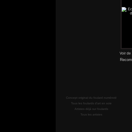
Voir de
Recomm
Concept original du foulard numéroté
Tous les foulards d'art en soie
Artistes déjà sur foulards
Tous les artistes