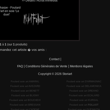
Détails / Achat immédiat
>>
1
à
1
(sur
1
produits)
andez cet artiste � vos amis :
|
Contact
|
|
FAQ
Conditions Générales de Vente
Mentions légales
Copyright © 2026
Storiart
Foulard soie art AMARAL
Foulard soie art D'ARMAGNAC
Foulard soie art AVEZARD
Foulard soie art DELAMONICA
Foulard soie art BENETT
Foulard soie art DREANO
Foulard soie art BLIGNY
Foulard soie art ECALARD
Foulard soie art BOUCHEIX
Foulard soie art EURGAL
Foulard soie art BRESSAN
Foulard soie art
FOLLIOT
Foulard soie art CADENE
Foulard soie art GUENAIZIA