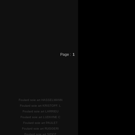
Page :
1
Foulard soie art HASSELMANN
Foulard soie art KRISTOFF. L
Foulard soie art LARRIEU
Foulard soie art LUDIVINE C
Foulard soie art PAULET
Foulard soie art RUGGERI
Foulard soie art SIDOT