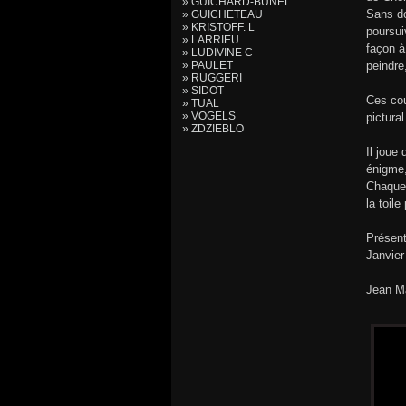
» GUICHARD-BUNEL
Sans do
» GUICHETEAU
» KRISTOFF. L
poursui
» LARRIEU
façon à
» LUDIVINE C
» PAULET
peindre
» RUGGERI
» SIDOT
Ces cou
» TUAL
» VOGELS
pictural
» ZDZIEBLO
Il joue
énigme,
Chaque 
la toile
Présent
Janvier
Jean M