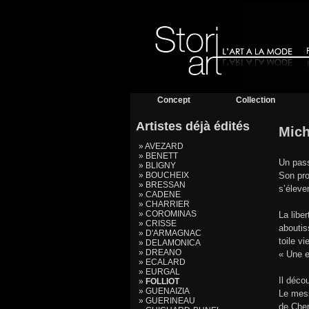
Concept
Collection
Artistes déjà édités
Mich
» AVEZARD
» BENETT
Un pass
» BLIGNY
» BOUCHEIX
Son pro
» BRESSAN
s’éleve
» CADENE
» CHARRIER
» COROMINAS
La libe
» CRISSE
aboutis
» D'ARMAGNAC
toile vi
» DELAMONICA
» DREANO
« Une e
» ECALARD
» EURGAL
Il déco
»
FOLLIOT
» GUENAIZIA
Le mess
» GUERINEAU
de Cher