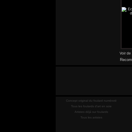
Voir de
Recomm
Concept original du foulard numéroté
Tous les foulards d'art en soie
Artistes déjà sur foulards
Tous les artistes