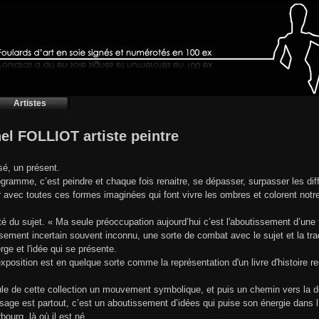
Artistes
el FOLLIOT artiste peintre
é, un présent.
gramme, c’est peindre et chaque fois renaitre, se dépasser, surpasser les diff
r avec toutes ces formes imaginées qui font vivre les ombres et colorent notre
rté du sujet. « Ma seule préoccupation aujourd’hui c’est l'aboutissement d’un
sement incertain souvent inconnu, une sorte de combat avec le sujet et la trad
erge et l'idée qui se présente.
xposition est en quelque sorte comme la représentation d'un livre d'histoire re
ule de cette collection un mouvement symbolique, et puis un chemin vers la 
age est partout, c’est un aboutissement d’idées qui puise son énergie dans l’
bourg, là où il est né.