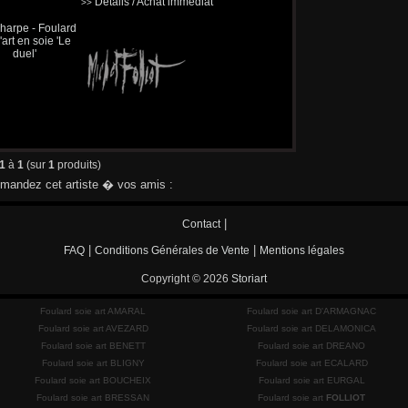
Détails / Achat immédiat
>>
1
à
1
(sur
1
produits)
andez cet artiste � vos amis :
|
Contact
|
|
FAQ
Conditions Générales de Vente
Mentions légales
Copyright © 2026
Storiart
Foulard soie art AMARAL
Foulard soie art D'ARMAGNAC
Foulard soie art AVEZARD
Foulard soie art DELAMONICA
Foulard soie art BENETT
Foulard soie art DREANO
Foulard soie art BLIGNY
Foulard soie art ECALARD
Foulard soie art BOUCHEIX
Foulard soie art EURGAL
Foulard soie art BRESSAN
Foulard soie art
FOLLIOT