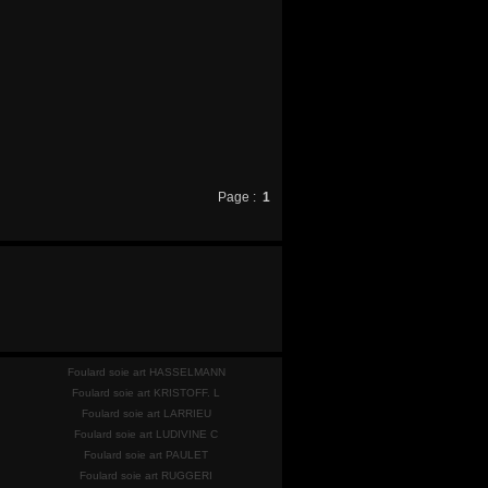
Page :
1
Foulard soie art HASSELMANN
Foulard soie art KRISTOFF. L
Foulard soie art LARRIEU
Foulard soie art LUDIVINE C
Foulard soie art PAULET
Foulard soie art RUGGERI