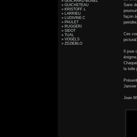
» GUICHARD-BUNEL
Sans do
» GUICHETEAU
» KRISTOFF. L
poursui
» LARRIEU
façon à
» LUDIVINE C
» PAULET
peindre
» RUGGERI
» SIDOT
Ces cou
» TUAL
» VOGELS
pictural
» ZDZIEBLO
Il joue
énigme,
Chaque 
la toile
Présent
Janvier
Jean M