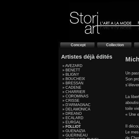
Concept
Collection
Artistes déjà édités
Mich
» AVEZARD
» BENETT
Un pass
» BLIGNY
» BOUCHEIX
Son pro
» BRESSAN
s’éleve
» CADENE
» CHARRIER
» COROMINAS
La libe
» CRISSE
aboutis
» D'ARMAGNAC
toile vi
» DELAMONICA
» DREANO
« Une e
» ECALARD
» EURGAL
Il déco
»
FOLLIOT
» GUENAIZIA
Le mess
» GUERINEAU
de Cher