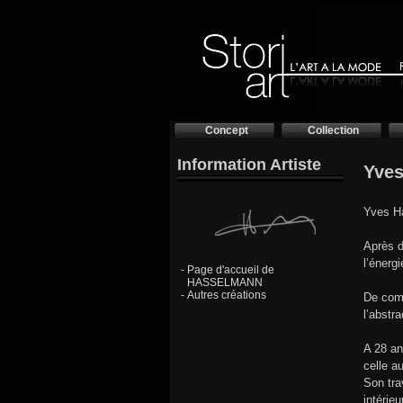
Concept
Collection
Information Artiste
Yves
Yves Ha
Après d
l’énergi
-
Page d'accueil de
HASSELMANN
-
Autres créations
De comp
l’abstr
A 28 an
celle a
Son tra
intérie