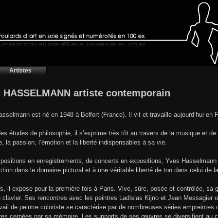
Artistes
 HASSELMANN artiste contemporain
sselmann est né en 1948 à Belfort (France). Il vit et travaille aujourd’hui en
es études de philosophie, il s’exprime très tôt au travers de la musique et de 
e, la passion, l’émotion et la liberté indispensables à sa vie.
ositions en enregistrements, de concerts en expositions, Yves Hasselmann s
action dans le domaine pictural et à une véritable liberté de ton dans celui de 
s, il expose pour la première fois à Paris. Vive, sûre, posée et contrôlée, sa ge
u clavier. Ses rencontres avec les peintres Ladislas Kijno et Jean Messagier 
vail de peintre coloriste se caractérise par de nombreuses séries empreintes
ures cernées par sa mémoire. Les supports de ses œuvres se diversifient au c