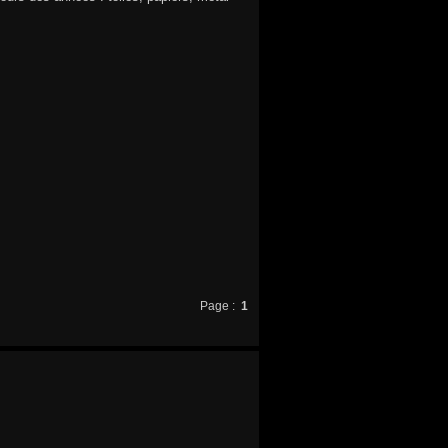
Page :
1