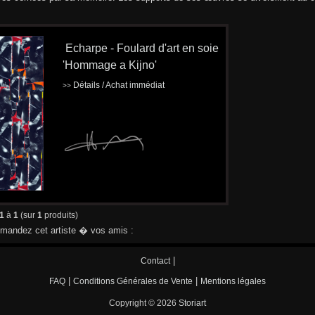
Echarpe - Foulard d'art en soie
'Hommage a Kijno'
Détails / Achat immédiat
>>
1
à
1
(sur
1
produits)
andez cet artiste � vos amis :
|
Contact
|
|
FAQ
Conditions Générales de Vente
Mentions légales
Copyright © 2026
Storiart