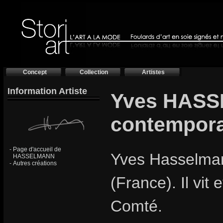
Concept
Collection
Artistes
Information Artiste
Yves HASS
contempora
-
Page d'accueil de
Yves Hasselman
HASSELMANN
-
Autres créations
(France). Il vit
Comté.