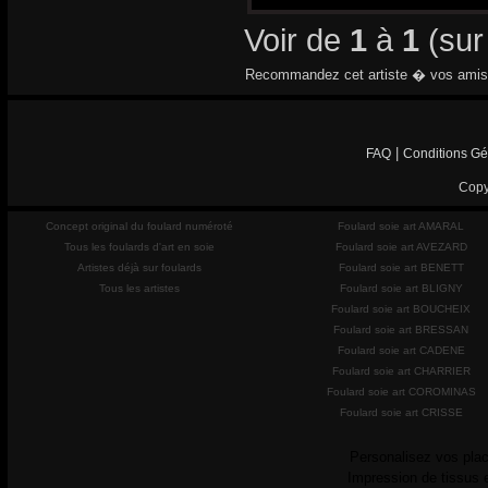
Voir de
1
à
1
(su
Recommandez cet artiste � vos amis
|
FAQ
Conditions Gé
Copy
Concept original du foulard numéroté
Foulard soie art AMARAL
Tous les foulards d'art en soie
Foulard soie art AVEZARD
Artistes déjà sur foulards
Foulard soie art BENETT
Tous les artistes
Foulard soie art BLIGNY
Foulard soie art BOUCHEIX
Foulard soie art BRESSAN
Foulard soie art CADENE
Foulard soie art CHARRIER
Foulard soie art COROMINAS
Foulard soie art CRISSE
Personalisez vos plac
Impression de tissus 