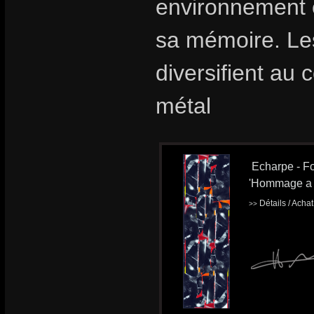
environnement e
sa mémoire. Le
diversifient au 
métal
Echarpe - Fo
'Hommage a 
Détails / Acha
>>