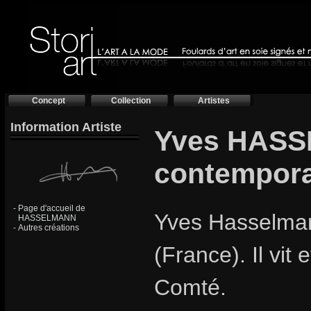
Concept
Collection
Artistes
Information Artiste
Yves HASS
contempora
-
Page d'accueil de
Yves Hasselman
HASSELMANN
-
Autres créations
(France). Il vit
Comté.