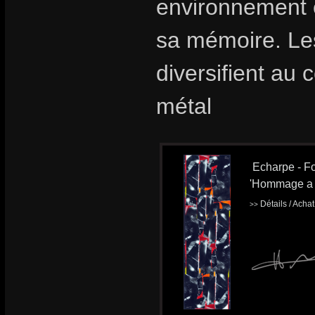
environnement e
sa mémoire. Le
diversifient au 
métal
Echarpe - Fo
'Hommage a 
Détails / Acha
>>