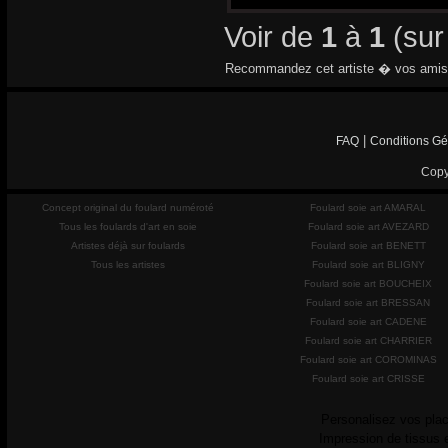
Voir de
1
à
1
(su
Recommandez cet artiste � vos amis
|
FAQ
Conditions Gé
Copy
Concept original du foulard numéroté
Foulard soie art AMARAL
Tous les foulards d'art en soie
Foulard soie art AVEZARD
Artistes déjà sur foulards
Foulard soie art BENETT
Tous les artistes
Foulard soie art BLIGNY
Foulard soie art BOUCHEIX
Foulard soie art BRESSAN
Foulard soie art CADENE
Foulard soie art CHARRIER
Foulard soie art COROMINAS
Foulard soie art CRISSE
Personalisez vos plac
Impression de tissus 