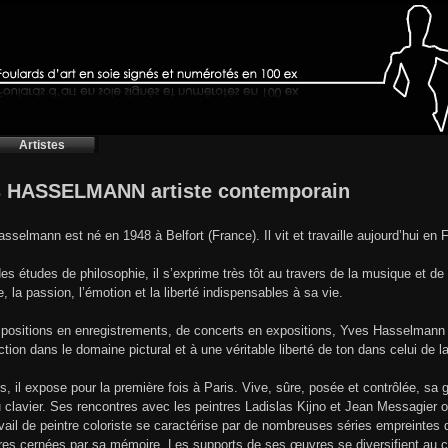
Artistes
 HASSELMANN artiste contemporain
sselmann est né en 1948 à Belfort (France). Il vit et travaille aujourd’hui en
es études de philosophie, il s’exprime très tôt au travers de la musique et de 
e, la passion, l’émotion et la liberté indispensables à sa vie.
ositions en enregistrements, de concerts en expositions, Yves Hasselmann s
action dans le domaine pictural et à une véritable liberté de ton dans celui de 
s, il expose pour la première fois à Paris. Vive, sûre, posée et contrôlée, sa ge
u clavier. Ses rencontres avec les peintres Ladislas Kijno et Jean Messagier 
vail de peintre coloriste se caractérise par de nombreuses séries empreintes
ures cernées par sa mémoire. Les supports de ses œuvres se diversifient au c