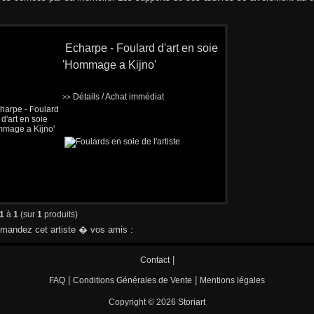
Echarpe - Foulard d'art en soie
'Hommage a Kijno'
Détails / Achat immédiat
>>
1
à
1
(sur
1
produits)
andez cet artiste � vos amis :
|
Contact
|
|
FAQ
Conditions Générales de Vente
Mentions légales
Copyright © 2026
Storiart