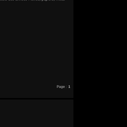
Page :
1