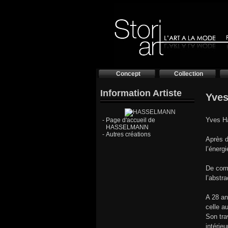
Concept
Collection
Information Artiste
Yves
Yves Ha
-
Page d'accueil de
HASSELMANN
-
Autres créations
Après d
l’énergi
De comp
l’abstr
A 28 an
celle a
Son tra
intérie