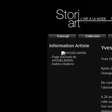
Concept
Collection
Information Artiste
Yves
-
Page d'accueil de
Yves Ha
HASSELMANN
-
Autres créations
Après d
l’énergi
De comp
l’abstr
A 28 an
celle a
Son tra
intérie