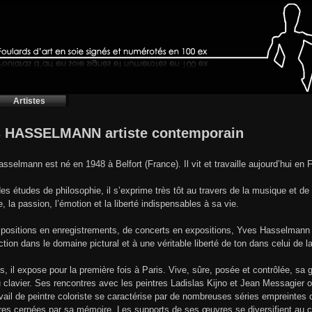
Artistes
 HASSELMANN artiste contemporain
sselmann est né en 1948 à Belfort (France). Il vit et travaille aujourd’hui en
es études de philosophie, il s’exprime très tôt au travers de la musique et de 
e, la passion, l’émotion et la liberté indispensables à sa vie.
ositions en enregistrements, de concerts en expositions, Yves Hasselmann s
action dans le domaine pictural et à une véritable liberté de ton dans celui de 
s, il expose pour la première fois à Paris. Vive, sûre, posée et contrôlée, sa ge
u clavier. Ses rencontres avec les peintres Ladislas Kijno et Jean Messagier 
vail de peintre coloriste se caractérise par de nombreuses séries empreintes
ures cernées par sa mémoire. Les supports de ses œuvres se diversifient au c