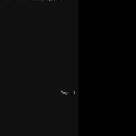
Page :
1