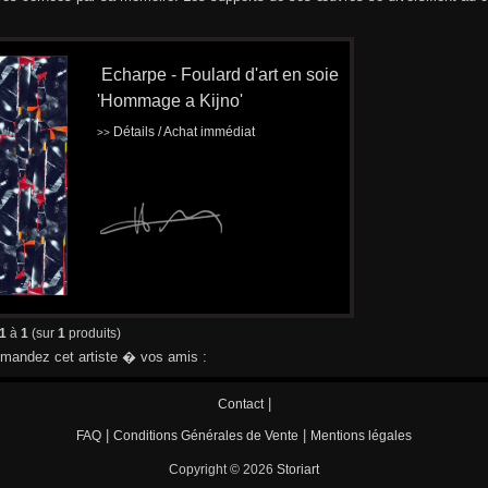
Echarpe - Foulard d'art en soie
'Hommage a Kijno'
Détails / Achat immédiat
>>
1
à
1
(sur
1
produits)
andez cet artiste � vos amis :
|
Contact
|
|
FAQ
Conditions Générales de Vente
Mentions légales
Copyright © 2026
Storiart