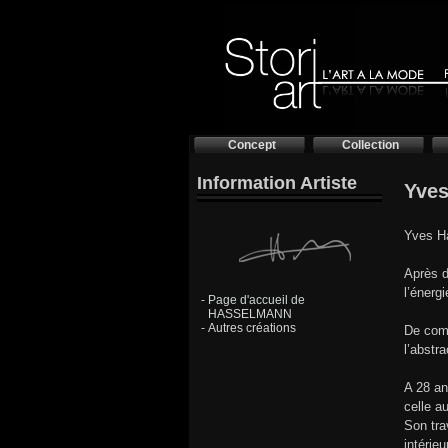
Concept
Collection
Information Artiste
Yves
Yves Ha
Après d
l’énergi
-
Page d'accueil de
HASSELMANN
-
Autres créations
De comp
l’abstr
A 28 an
celle a
Son tra
intérie