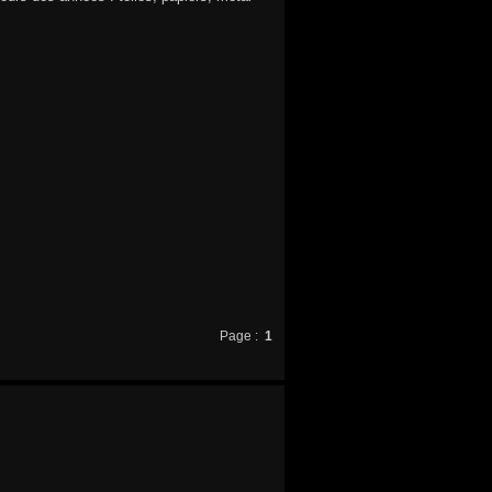
Page :
1