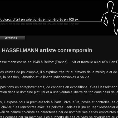
Artistes
 HASSELMANN artiste contemporain
sselmann est né en 1948 à Belfort (France). Il vit et travaille aujourd’hui en
es études de philosophie, il s’exprime très tôt au travers de la musique et de 
e, la passion, l’émotion et la liberté indispensables à sa vie.
ositions en enregistrements, de concerts en expositions, Yves Hasselmann s
action dans le domaine pictural et à une véritable liberté de ton dans celui de 
s, il expose pour la première fois à Paris. Vive, sûre, posée et contrôlée, sa ge
u clavier. Ses rencontres avec les peintres Ladislas Kijno et Jean Messagier 
vail de peintre coloriste se caractérise par de nombreuses séries empreintes
ures cernées par sa mémoire. Les supports de ses œuvres se diversifient au c