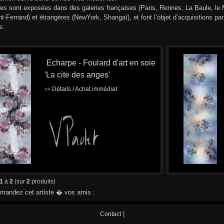
les sont exposées dans des galeries françaises (Paris, Rennes, La Baule, le
t-Ferrand) et étrangères (NewYork, Shangaï), et font l’objet d’acquisitions p
e.
Echarpe - Foulard d'art en soie
'La cite des anges'
Détails / Achat immédiat
>>
1
à
2
(sur
2
produits)
andez cet artiste � vos amis :
|
Contact