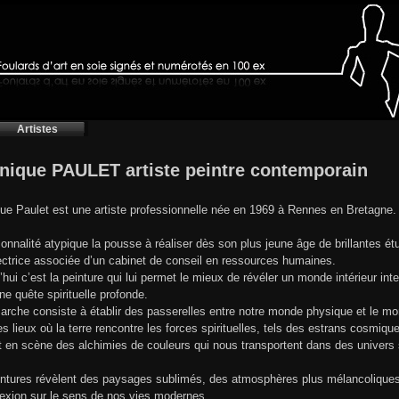
Artistes
nique PAULET artiste peintre contemporain
ue Paulet est une artiste professionnelle née en 1969 à Rennes en Bretagne.
onnalité atypique la pousse à réaliser dès son plus jeune âge de brillantes ét
ectrice associée d’un cabinet de conseil en ressources humaines.
’hui c’est la peinture qui lui permet le mieux de révéler un monde intérieur int
une quête spirituelle profonde.
rche consiste à établir des passerelles entre notre monde physique et le monde
es lieux où la terre rencontre les forces spirituelles, tels des estrans cosmiqu
t en scène des alchimies de couleurs qui nous transportent dans des univers
ntures révèlent des paysages sublimés, des atmosphères plus mélancoliques, e
flexion sur le sens de nos vies modernes.