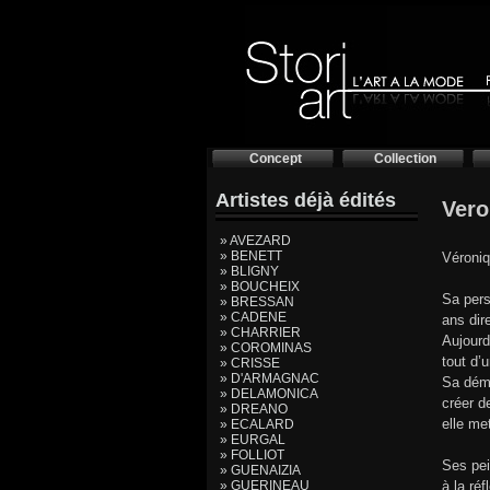
Concept
Collection
Artistes déjà édités
Vero
» AVEZARD
» BENETT
Véroniq
» BLIGNY
» BOUCHEIX
Sa pers
» BRESSAN
» CADENE
ans dir
» CHARRIER
Aujourd
» COROMINAS
tout d’
» CRISSE
» D'ARMAGNAC
Sa déma
» DELAMONICA
créer d
» DREANO
elle me
» ECALARD
» EURGAL
» FOLLIOT
Ses pei
» GUENAIZIA
» GUERINEAU
à la ré