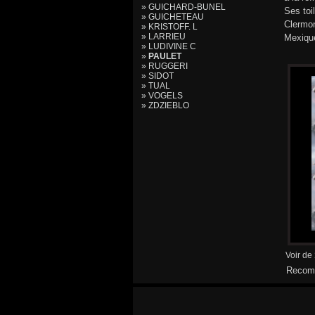
» GUICHARD-BUNEL
Ses toi
» GUICHETEAU
Clermon
» KRISTOFF. L
» LARRIEU
Mexiqu
» LUDIVINE C
»
PAULET
» RUGGERI
» SIDOT
» TUAL
» VOGELS
» ZDZIEBLO
Voir de
Recomm