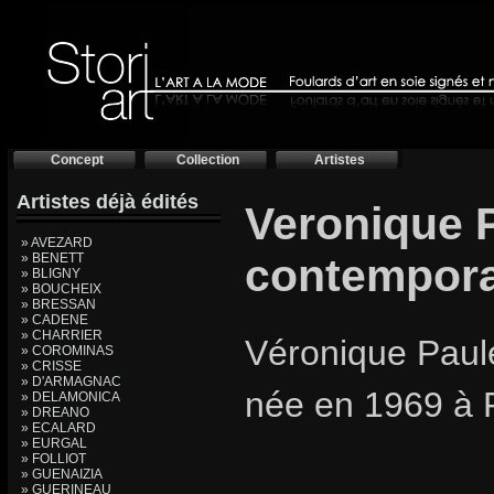
Concept
Collection
Artistes
Artistes déjà édités
Veronique P
» AVEZARD
» BENETT
contempora
» BLIGNY
» BOUCHEIX
» BRESSAN
» CADENE
» CHARRIER
Véronique Paule
» COROMINAS
» CRISSE
» D'ARMAGNAC
née en 1969 à 
» DELAMONICA
» DREANO
» ECALARD
» EURGAL
» FOLLIOT
» GUENAIZIA
» GUERINEAU