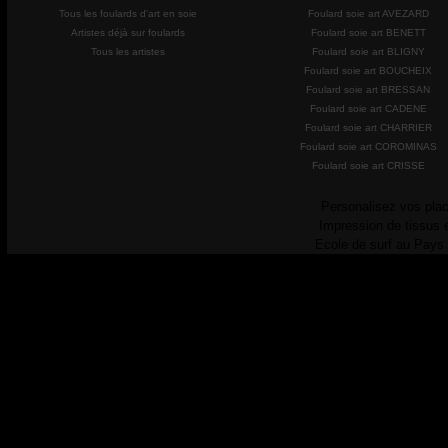
Tous les foulards d'art en soie
Foulard soie art AVEZARD
Artistes déjà sur foulards
Foulard soie art BENETT
Tous les artistes
Foulard soie art BLIGNY
Foulard soie art BOUCHEIX
Foulard soie art BRESSAN
Foulard soie art CADENE
Foulard soie art CHARRIER
Foulard soie art COROMINAS
Foulard soie art CRISSE
Personalisez vos plac
Impression de tissus 
Ecole de surf au Pays