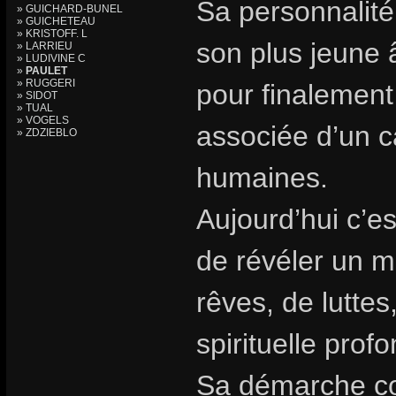
Sa personnalité
» GUICHARD-BUNEL
» GUICHETEAU
» KRISTOFF. L
son plus jeune 
» LARRIEU
» LUDIVINE C
»
PAULET
» RUGGERI
pour finalement
» SIDOT
» TUAL
» VOGELS
associée d’un c
» ZDZIEBLO
humaines.
Aujourd’hui c’es
de révéler un m
rêves, de luttes
spirituelle prof
Sa démarche con