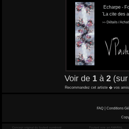
Echarpe - Fo
'La cite des 
Détails / Acha
>>
Voir de
1
à
2
(su
Recommandez cet artiste � vos amis
|
FAQ
Conditions Gé
Copy
Concept original du foulard numéroté
Foulard soie art AMARAL