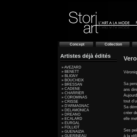
Concept
Collection
Artistes déjà édités
Vero
» AVEZARD
» BENETT
Véroniq
» BLIGNY
» BOUCHEIX
Sa pers
» BRESSAN
» CADENE
ans dir
» CHARRIER
Aujourd
» COROMINAS
tout d’
» CRISSE
» D'ARMAGNAC
Sa déma
» DELAMONICA
créer d
» DREANO
elle me
» ECALARD
» EURGAL
» FOLLIOT
Ses pei
» GUENAIZIA
» GUERINEAU
à la ré