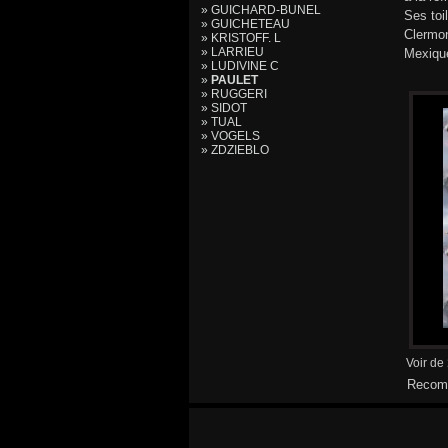
» GUICHARD-BUNEL
Ses toi
» GUICHETEAU
Clermon
» KRISTOFF. L
» LARRIEU
Mexiqu
» LUDIVINE C
»
PAULET
» RUGGERI
» SIDOT
» TUAL
» VOGELS
» ZDZIEBLO
Voir de
Recomm