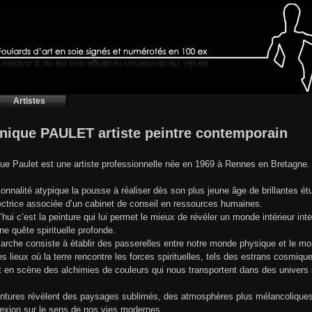
Artistes
nique PAULET artiste peintre contemporain
ue Paulet est une artiste professionnelle née en 1969 à Rennes en Bretagne.
onnalité atypique la pousse à réaliser dès son plus jeune âge de brillantes ét
ectrice associée d’un cabinet de conseil en ressources humaines.
’hui c’est la peinture qui lui permet le mieux de révéler un monde intérieur int
une quête spirituelle profonde.
rche consiste à établir des passerelles entre notre monde physique et le monde
es lieux où la terre rencontre les forces spirituelles, tels des estrans cosmiqu
t en scène des alchimies de couleurs qui nous transportent dans des univers
ntures révèlent des paysages sublimés, des atmosphères plus mélancoliques, e
flexion sur le sens de nos vies modernes.