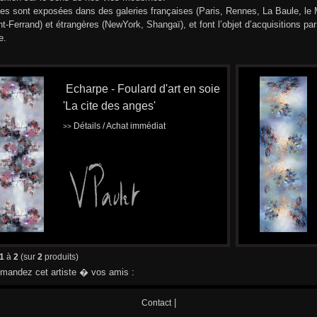
les sont exposées dans des galeries françaises (Paris, Rennes, La Baule, le
t-Ferrand) et étrangères (NewYork, Shangaï), et font l’objet d’acquisitions p
e.
Echarpe - Foulard d'art en soie
'La cite des anges'
Détails / Achat immédiat
>>
1
à
2
(sur
2
produits)
andez cet artiste � vos amis :
|
Contact