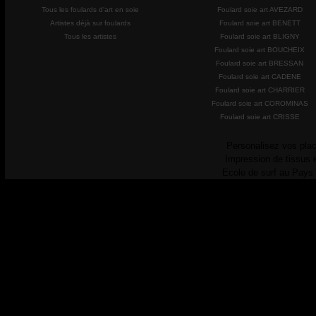
Tous les foulards d'art en soie
Foulard soie art AVEZARD
Artistes déjà sur foulards
Foulard soie art BENETT
Tous les artistes
Foulard soie art BLIGNY
Foulard soie art BOUCHEIX
Foulard soie art BRESSAN
Foulard soie art CADENE
Foulard soie art CHARRIER
Foulard soie art COROMINAS
Foulard soie art CRISSE
Personalisez vos plac
Impression de tissus 
Ecole de surf au Pays