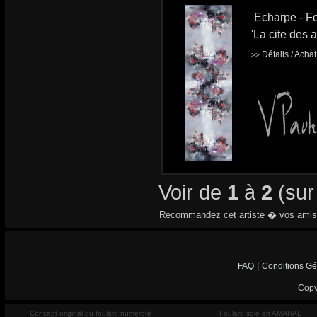
Echarpe - Fo
'La cite des 
Détails / Acha
>>
Voir de
1
à
2
(su
Recommandez cet artiste � vos amis
|
FAQ
Conditions Gé
Copy
Concept original du foulard numéroté
Foulard soie art AMARAL