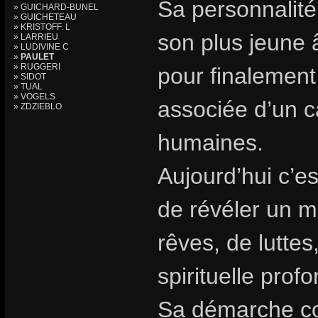
Sa personnalité
» GUICHARD-BUNEL
» GUICHETEAU
» KRISTOFF. L
son plus jeune 
» LARRIEU
» LUDIVINE C
»
PAULET
» RUGGERI
pour finalement
» SIDOT
» TUAL
» VOGELS
associée d’un c
» ZDZIEBLO
humaines.
Aujourd’hui c’es
de révéler un m
rêves, de luttes
spirituelle prof
Sa démarche con