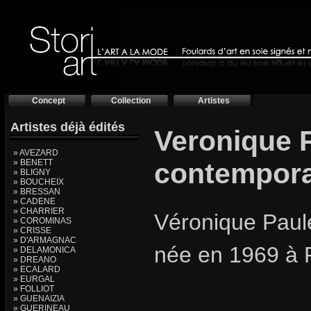
Concept
Collection
Artistes
Artistes déjà édités
Veronique P
» AVEZARD
» BENETT
contempora
» BLIGNY
» BOUCHEIX
» BRESSAN
» CADENE
» CHARRIER
Véronique Paule
» COROMINAS
» CRISSE
» D'ARMAGNAC
née en 1969 à 
» DELAMONICA
» DREANO
» ECALARD
» EURGAL
» FOLLIOT
» GUENAIZIA
» GUERINEAU