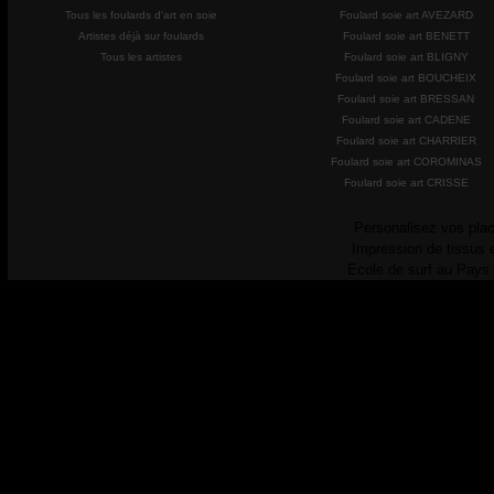
Tous les foulards d'art en soie
Foulard soie art AVEZARD
Artistes déjà sur foulards
Foulard soie art BENETT
Tous les artistes
Foulard soie art BLIGNY
Foulard soie art BOUCHEIX
Foulard soie art BRESSAN
Foulard soie art CADENE
Foulard soie art CHARRIER
Foulard soie art COROMINAS
Foulard soie art CRISSE
Personalisez vos plac
Impression de tissus 
Ecole de surf au Pays