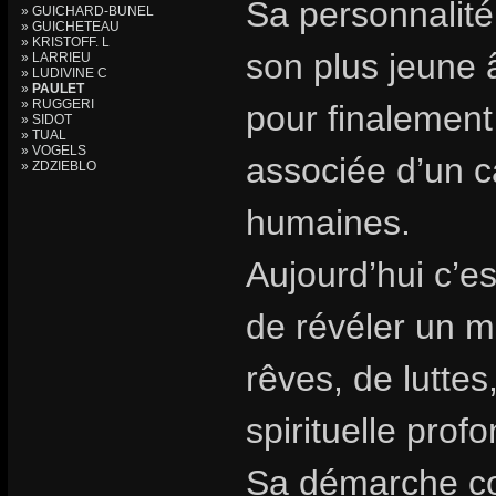
Sa personnalité
» GUICHARD-BUNEL
» GUICHETEAU
» KRISTOFF. L
son plus jeune 
» LARRIEU
» LUDIVINE C
»
PAULET
» RUGGERI
pour finalement
» SIDOT
» TUAL
» VOGELS
associée d’un c
» ZDZIEBLO
humaines.
Aujourd’hui c’es
de révéler un m
rêves, de luttes
spirituelle prof
Sa démarche con