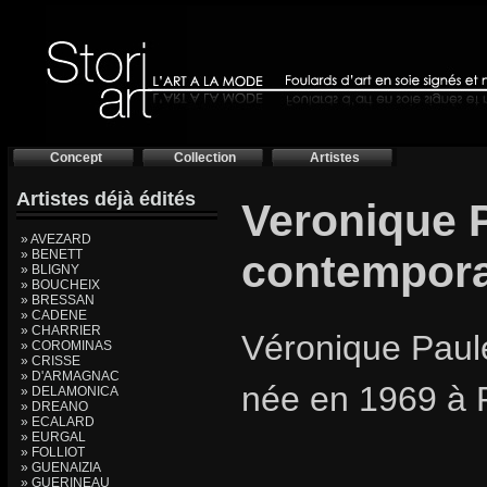
Concept
Collection
Artistes
Artistes déjà édités
Veronique P
» AVEZARD
» BENETT
contempora
» BLIGNY
» BOUCHEIX
» BRESSAN
» CADENE
» CHARRIER
Véronique Paule
» COROMINAS
» CRISSE
» D'ARMAGNAC
née en 1969 à 
» DELAMONICA
» DREANO
» ECALARD
» EURGAL
» FOLLIOT
» GUENAIZIA
» GUERINEAU