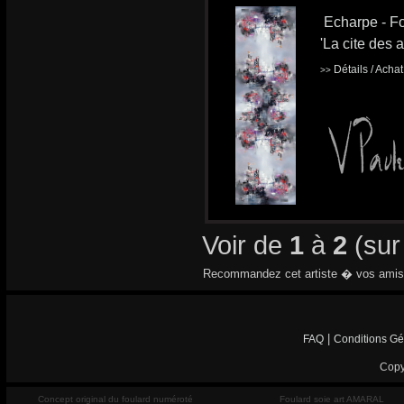
Echarpe - Fo
'La cite des 
Détails / Acha
>>
Voir de
1
à
2
(su
Recommandez cet artiste � vos amis
|
FAQ
Conditions Gé
Copy
Concept original du foulard numéroté
Foulard soie art AMARAL