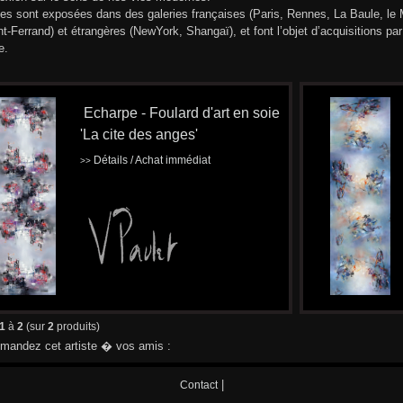
les sont exposées dans des galeries françaises (Paris, Rennes, La Baule, le
t-Ferrand) et étrangères (NewYork, Shangaï), et font l’objet d’acquisitions p
e.
Echarpe - Foulard d'art en soie
'La cite des anges'
Détails / Achat immédiat
>>
1
à
2
(sur
2
produits)
andez cet artiste � vos amis :
|
Contact