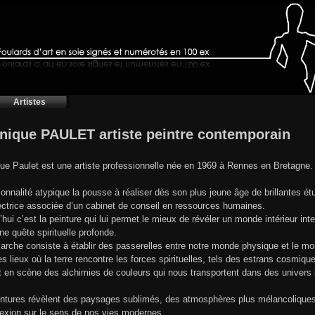
Artistes
nique PAULET artiste peintre contemporain
ue Paulet est une artiste professionnelle née en 1969 à Rennes en Bretagne.
onnalité atypique la pousse à réaliser dès son plus jeune âge de brillantes ét
ectrice associée d’un cabinet de conseil en ressources humaines.
’hui c’est la peinture qui lui permet le mieux de révéler un monde intérieur int
une quête spirituelle profonde.
rche consiste à établir des passerelles entre notre monde physique et le monde
es lieux où la terre rencontre les forces spirituelles, tels des estrans cosmiqu
t en scène des alchimies de couleurs qui nous transportent dans des univers
ntures révèlent des paysages sublimés, des atmosphères plus mélancoliques, e
flexion sur le sens de nos vies modernes.