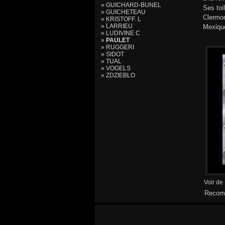
» GUICHARD-BUNEL
Ses toi
» GUICHETEAU
Clermon
» KRISTOFF. L
» LARRIEU
Mexiqu
» LUDIVINE C
»
PAULET
» RUGGERI
» SIDOT
» TUAL
» VOGELS
» ZDZIEBLO
Voir de
Recomm