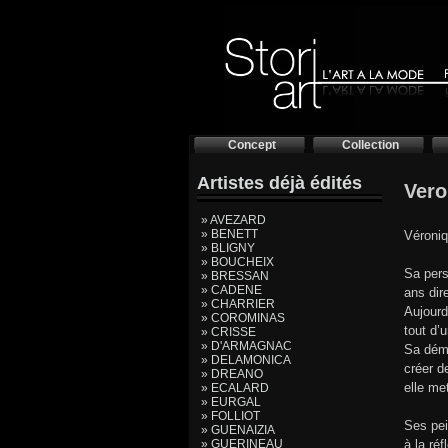
Concept
Collection
Artistes déjà édités
Vero
» AVEZARD
» BENETT
Véroniq
» BLIGNY
» BOUCHEIX
Sa pers
» BRESSAN
» CADENE
ans dir
» CHARRIER
Aujourd
» COROMINAS
tout d’
» CRISSE
» D'ARMAGNAC
Sa déma
» DELAMONICA
créer d
» DREANO
elle me
» ECALARD
» EURGAL
» FOLLIOT
Ses pei
» GUENAIZIA
» GUERINEAU
à la ré