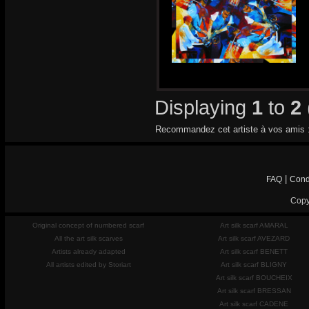
Displaying
1
to
2
Recommandez cet artiste à vos amis 
|
FAQ
Cond
Copy
Original concept of numbered scarf
Art silk scarf AMARAL
All the art silk scarves
Art silk scarf AVEZARD
Artists already adapted
Art silk scarf BENETT
All artists edited by Storiart
Art silk scarf BLIGNY
Art silk scarf BOUCHEIX
Art silk scarf BRESSAN
Art silk scarf CADENE