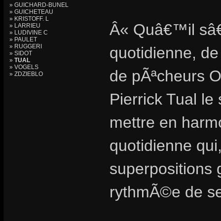
» GUICHARD-BUNEL
» GUICHETEAU
» KRISTOFF. L
Â« Quâ€™il sâ€
» LARRIEU
» LUDIVINE C
» PAULET
» RUGGERI
quotidienne, de
» SIDOT
»
TUAL
» VOGELS
de pÃªcheurs O
» ZDZIEBLO
Pierrick Tual l
mettre en harm
quotidienne qui
superpositions 
rythmÃ©e de se