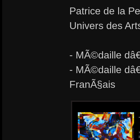
Patrice de la Pe
Univers des Art
- MÃ©daille dâ€
- MÃ©daille d
FranÃ§ais