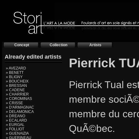
Concept
Collection
Artists
Already edited artists
Pierrick TU
» AVEZARD
» BENETT
» BLIGNY
» BOUCHEIX
Pierrick Tual e
» BRESSAN
» CADENE
» CHARRIER
membre sociÃ©ta
» COROMINAS
» CRISSE
» D'ARMAGNAC
membre du cercl
» DELAMONICA
» DREANO
» ECALARD
» EURGAL
QuÃ©bec.
» FOLLIOT
» GUENAIZIA
» GUERINEAU