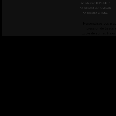
Art silk scarf CHARRIER
Art silk scarf COROMINAS
Art silk scarf CRISSE
Personalisez vos plac
Impression de tissus 
Ecole de surf au Pays