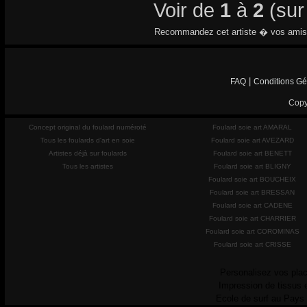
Voir de
1
à
2
(su
Recommandez cet artiste � vos amis
|
FAQ
Conditions Gé
Copy
Concept original du foulard numéroté
Foulard soie art AMARAL
Tous les foulards d'art en soie
Foulard soie art AVEZARD
Artistes déjà sur foulards
Foulard soie art BENETT
Tous les artistes
Foulard soie art BLIGNY
Foulard soie art BOUCHEIX
Foulard soie art BRESSAN
Foulard soie art CADENE
Foulard soie art CHARRIER
Foulard soie art COROMINAS
Foulard soie art CRISSE
Personalisez vos plac
Impression de tissus 
Ecole de surf au Pays