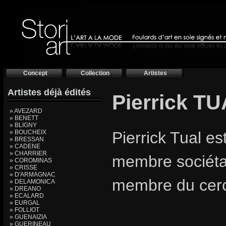
Concept
Collection
Artistes
Artistes déjà édités
Pierrick TU
» AVEZARD
» BENETT
» BLIGNY
» BOUCHEIX
Pierrick Tual es
» BRESSAN
» CADENE
» CHARRIER
membre sociétai
» COROMINAS
» CRISSE
» D'ARMAGNAC
membre du cercl
» DELAMONICA
» DREANO
» ECALARD
» EURGAL
» FOLLIOT
» GUENAIZIA
» GUERINEAU