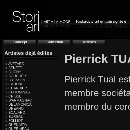
Concept
Collection
Artistes
Artistes déjà édités
Pierrick TU
» AVEZARD
» BENETT
» BLIGNY
» BOUCHEIX
Pierrick Tual es
» BRESSAN
» CADENE
» CHARRIER
membre sociétai
» COROMINAS
» CRISSE
» D'ARMAGNAC
membre du cercl
» DELAMONICA
» DREANO
» ECALARD
» EURGAL
» FOLLIOT
» GUENAIZIA
» GUERINEAU