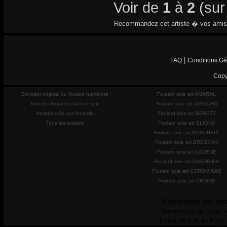
Voir de
1
à
2
(su
Recommandez cet artiste � vos amis
|
FAQ
Conditions Gé
Copy
Concept original du foulard numéroté
Foulard soie art AMARAL
Tous les foulards d'art en soie
Foulard soie art AVEZARD
Artistes déjà sur foulards
Foulard soie art BENETT
Tous les artistes
Foulard soie art BLIGNY
Foulard soie art BOUCHEIX
Foulard soie art BRESSAN
Foulard soie art CADENE
Foulard soie art CHARRIER
Foulard soie art COROMINAS
Foulard soie art CRISSE
Personalisez vos plac
Impression de tissus 
Ecole de surf au Pays