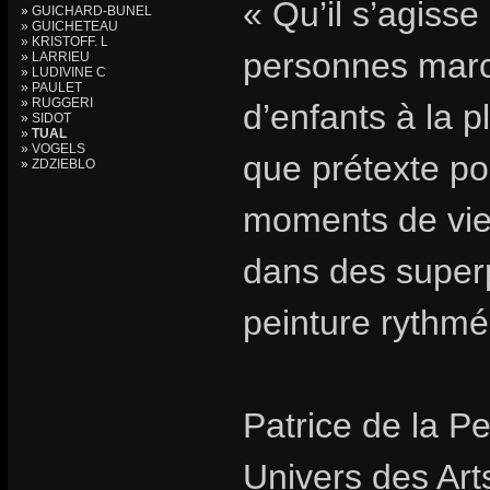
« Qu’il s’agisse
» GUICHARD-BUNEL
» GUICHETEAU
» KRISTOFF. L
personnes marc
» LARRIEU
» LUDIVINE C
» PAULET
» RUGGERI
d’enfants à la p
» SIDOT
»
TUAL
» VOGELS
que prétexte p
» ZDZIEBLO
moments de vie 
dans des superp
peinture rythmé
Patrice de la Pe
Univers des Art