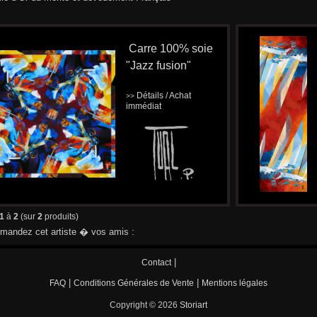
Carre 100% soie
"Jazz fusion"
Détails / Achat
>>
immédiat
1
à
2
(sur
2
produits)
andez cet artiste � vos amis :
|
Contact
|
|
FAQ
Conditions Générales de Vente
Mentions légales
Copyright © 2026
Storiart