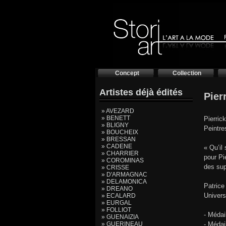
Concept
Collection
Artistes déjà édités
Pier
» AVEZARD
» BENETT
Pierric
» BLIGNY
Peintre
» BOUCHEIX
» BRESSAN
» CADENE
« Qu’il
» CHARRIER
pour Pi
» COROMINAS
des sup
» CRISSE
» D'ARMAGNAC
» DELAMONICA
Patrice
» DREANO
Univers
» ECALARD
» EURGAL
» FOLLIOT
- Médai
» GUENAIZIA
» GUERINEAU
- Médai