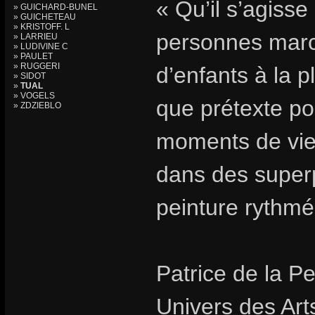
« Qu’il s’agisse
» GUICHARD-BUNEL
» GUICHETEAU
» KRISTOFF. L
personnes marc
» LARRIEU
» LUDIVINE C
» PAULET
» RUGGERI
d’enfants à la p
» SIDOT
»
TUAL
» VOGELS
que prétexte p
» ZDZIEBLO
moments de vie 
dans des superp
peinture rythmé
Patrice de la Pe
Univers des Art