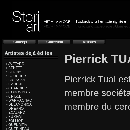
Concept
Collection
Artistes
Artistes déjà édités
Pierrick TU
» AVEZARD
» BENETT
» BLIGNY
» BOUCHEIX
Pierrick Tual es
» BRESSAN
» CADENE
» CHARRIER
membre sociétai
» COROMINAS
» CRISSE
» D'ARMAGNAC
membre du cercl
» DELAMONICA
» DREANO
» ECALARD
» EURGAL
» FOLLIOT
» GUENAIZIA
» GUERINEAU