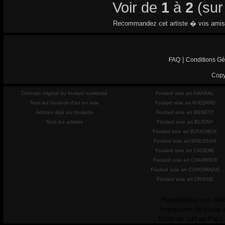
Voir de
1
à
2
(su
Recommandez cet artiste � vos amis
|
FAQ
Conditions Gé
Copy
Concept original du foulard numéroté
Foulard soie art AMARAL
Tous les foulards d'art en soie
Foulard soie art AVEZARD
Artistes déjà sur foulards
Foulard soie art BENETT
Tous les artistes
Foulard soie art BLIGNY
Foulard soie art BOUCHEIX
Foulard soie art BRESSAN
Foulard soie art CADENE
Foulard soie art CHARRIER
Foulard soie art COROMINAS
Foulard soie art CRISSE
Personalisez vos plac
Impression de tissus 
Ecole de surf au Pays