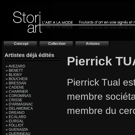
Concept
Collection
Artistes
Artistes déjà édités
Pierrick TU
» AVEZARD
» BENETT
» BLIGNY
» BOUCHEIX
Pierrick Tual es
» BRESSAN
» CADENE
» CHARRIER
membre sociétai
» COROMINAS
» CRISSE
» D'ARMAGNAC
membre du cercl
» DELAMONICA
» DREANO
» ECALARD
» EURGAL
» FOLLIOT
» GUENAIZIA
» GUERINEAU