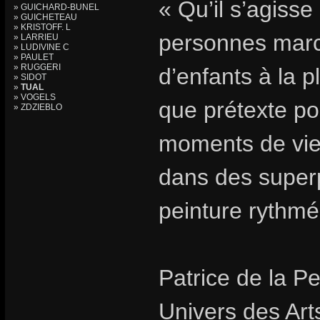
« Qu’il s’agisse
» GUICHARD-BUNEL
» GUICHETEAU
» KRISTOFF. L
personnes marc
» LARRIEU
» LUDIVINE C
» PAULET
» RUGGERI
d’enfants à la p
» SIDOT
»
TUAL
» VOGELS
que prétexte p
» ZDZIEBLO
moments de vie 
dans des superp
peinture rythmé
Patrice de la Pe
Univers des Art