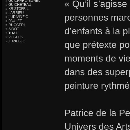
» GUICHARD-BUNEL
« Qu’il s’agisse
» GUICHETEAU
» KRISTOFF. L
» LARRIEU
personnes marc
» LUDIVINE C
» PAULET
» RUGGERI
d’enfants à la p
» SIDOT
»
TUAL
» VOGELS
» ZDZIEBLO
que prétexte p
moments de vie 
dans des superp
peinture rythmé
Patrice de la Pe
Univers des Art