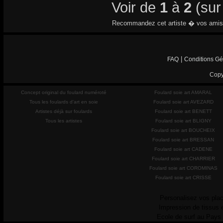
Voir de
1
à
2
(su
Recommandez cet artiste � vos amis
|
FAQ
Conditions Gé
Copy
Concept original du foulard numéroté
Foulard soie art AMARAL
Tous les foulards d'art en soie
Foulard soie art AVEZARD
Artistes déjà sur foulards
Foulard soie art BENETT
Tous les artistes
Foulard soie art BLIGNY
Foulard soie art BOUCHEIX
Foulard soie art BRESSAN
Foulard soie art CADENE
Foulard soie art CHARRIER
Foulard soie art COROMINAS
Foulard soie art CRISSE
Personalisez vos plac
Impression de tissus 
Ecole de surf au Pays