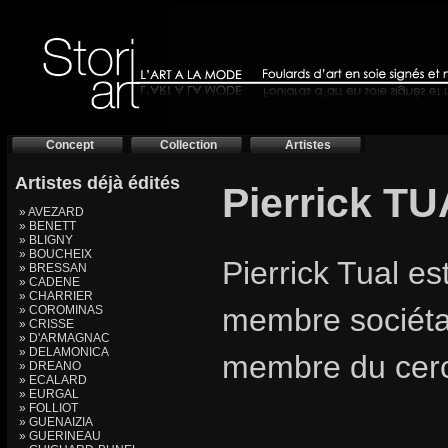
Concept
Collection
Artistes
Artistes déjà édités
Pierrick TU
» AVEZARD
» BENETT
» BLIGNY
» BOUCHEIX
Pierrick Tual es
» BRESSAN
» CADENE
» CHARRIER
membre sociétai
» COROMINAS
» CRISSE
» D'ARMAGNAC
» DELAMONICA
membre du cercl
» DREANO
» ECALARD
» EURGAL
» FOLLIOT
» GUENAIZIA
» GUERINEAU