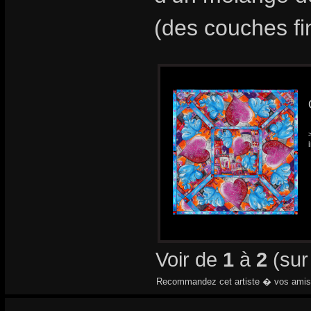
(des couches fi
Voir de
1
à
2
(su
Recommandez cet artiste � vos amis