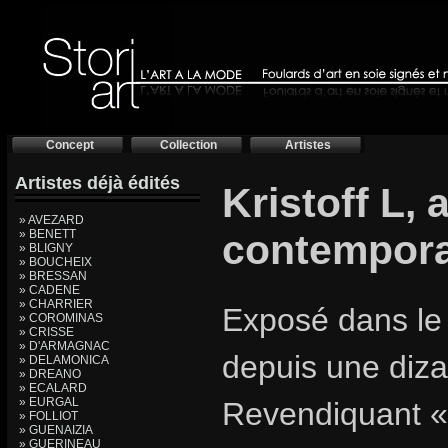
Concept
Collection
Artistes
Artistes déjà édités
Kristoff L, 
» AVEZARD
» BENETT
contempora
» BLIGNY
» BOUCHEIX
» BRESSAN
» CADENE
» CHARRIER
Exposé dans le m
» COROMINAS
» CRISSE
» D'ARMAGNAC
depuis une diz
» DELAMONICA
» DREANO
» ECALARD
» EURGAL
Revendiquant «
» FOLLIOT
» GUENAIZIA
» GUERINEAU