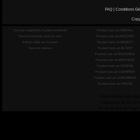
|
FAQ
Conditions Gé
Copy
Concept original du foulard numéroté
Foulard soie art AMARAL
Tous les foulards d'art en soie
Foulard soie art AVEZARD
Artistes déjà sur foulards
Foulard soie art BENETT
Tous les artistes
Foulard soie art BLIGNY
Foulard soie art BOUCHEIX
Foulard soie art BRESSAN
Foulard soie art CADENE
Foulard soie art CHARRIER
Foulard soie art COROMINAS
Foulard soie art CRISSE
Personalisez vos plac
Impression de tissus 
Ecole de surf au Pays