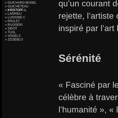
qu’un courant d
» GUICHARD-BUNEL
» GUICHETEAU
»
KRISTOFF. L
rejette, l’artist
» LARRIEU
» LUDIVINE C
» PAULET
» RUGGERI
inspiré par l’art
» SIDOT
» TUAL
» VOGELS
» ZDZIEBLO
Sérénité
« Fasciné par le
célèbre à traver
l’humanité », « 