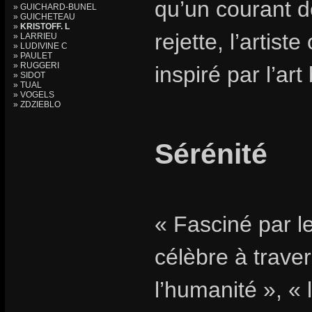
qu’un courant d
» GUICHARD-BUNEL
» GUICHETEAU
»
KRISTOFF. L
rejette, l’artist
» LARRIEU
» LUDIVINE C
» PAULET
» RUGGERI
inspiré par l’art
» SIDOT
» TUAL
» VOGELS
» ZDZIEBLO
Sérénité
« Fasciné par le
célèbre à traver
l’humanité », « 