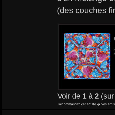
(des couches fi
Voir de
1
à
2
(su
Recommandez cet artiste � vos amis