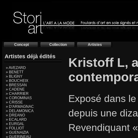
Concept
Collection
Artistes
Artistes déjà édités
Kristoff L, 
» AVEZARD
» BENETT
contempora
» BLIGNY
» BOUCHEIX
» BRESSAN
» CADENE
» CHARRIER
Exposé dans le m
» COROMINAS
» CRISSE
» D'ARMAGNAC
depuis une diz
» DELAMONICA
» DREANO
» ECALARD
» EURGAL
Revendiquant «
» FOLLIOT
» GUENAIZIA
» GUERINEAU