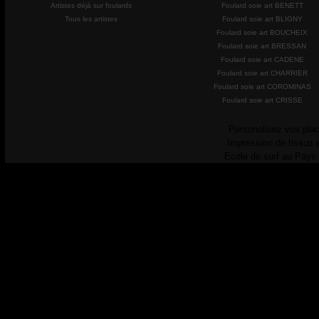
Artistes déjà sur foulards
Foulard soie art BENETT
Tous les artistes
Foulard soie art BLIGNY
Foulard soie art BOUCHEIX
Foulard soie art BRESSAN
Foulard soie art CADENE
Foulard soie art CHARRIER
Foulard soie art COROMINAS
Foulard soie art CRISSE
Personalisez vos plac
Impression de tissus 
Ecole de surf au Pays