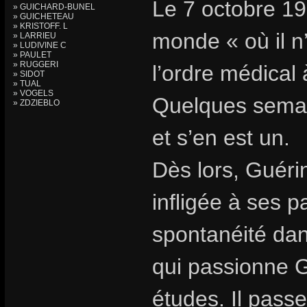
Le 7 octobre 19
» GUICHARD-BUNEL
» GUICHETEAU
» KRISTOFF. L
monde « où il n
» LARRIEU
» LUDIVINE C
» PAULET
» RUGGERI
l’ordre médical 
» SIDOT
» TUAL
» VOGELS
Quelques semain
» ZDZIEBLO
et s’en est un.
Dès lors, Guéri
infligée à ses p
spontanéité dans
qui passionne 
études. Il passe