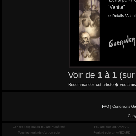
"Vanite"
Détails / Acha
>>
Voir de
1
à
1
(su
Recommandez cet artiste � vos amis
|
FAQ
Conditions Gé
Copy
Concept original du foulard numéroté
Foulard soie art AMARAL
Tous les foulards d'art en soie
Foulard soie art AVEZARD