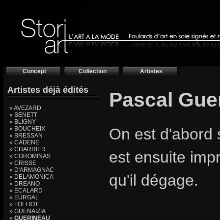
Concept
Collection
Artistes
Artistes déjà édités
Pascal Gue
» AVEZARD
» BENETT
» BLIGNY
» BOUCHEIX
On est d'abord 
» BRESSAN
» CADENE
» CHARRIER
est ensuite imp
» COROMINAS
» CRISSE
» D'ARMAGNAC
qu'il dégage.
» DELAMONICA
» DREANO
» ECALARD
» EURGAL
» FOLLIOT
» GUENAIZIA
»
GUERINEAU