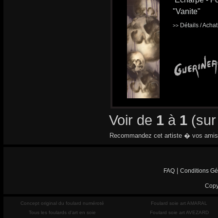
"Vanite"
Détails / Acha
>>
Voir de
1
à
1
(su
Recommandez cet artiste � vos amis
|
FAQ
Conditions Gé
Copy
Concept original du foulard numéroté
Foulard soie art AMARAL
Tous les foulards d'art en soie
Foulard soie art AVEZARD