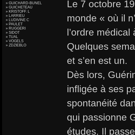
Le 7 octobre 19
» GUICHARD-BUNEL
» GUICHETEAU
» KRISTOFF. L
monde « où il n
» LARRIEU
» LUDIVINE C
» PAULET
» RUGGERI
l’ordre médical 
» SIDOT
» TUAL
» VOGELS
Quelques semain
» ZDZIEBLO
et s’en est un.
Dès lors, Guéri
infligée à ses p
spontanéité dans
qui passionne 
études. Il passe