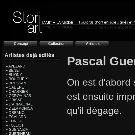
Concept
Collection
Artistes
Artistes déjà édités
Pascal Gue
» AVEZARD
» BENETT
» BLIGNY
» BOUCHEIX
On est d'abord 
» BRESSAN
» CADENE
» CHARRIER
est ensuite imp
» COROMINAS
» CRISSE
» D'ARMAGNAC
qu'il dégage.
» DELAMONICA
» DREANO
» ECALARD
» EURGAL
» FOLLIOT
» GUENAIZIA
»
GUERINEAU