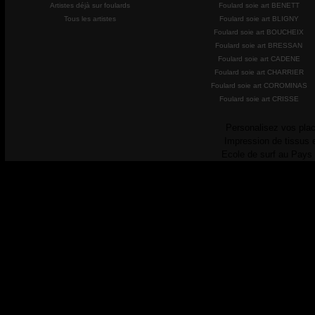
Artistes déjà sur foulards
Foulard soie art BENETT
Tous les artistes
Foulard soie art BLIGNY
Foulard soie art BOUCHEIX
Foulard soie art BRESSAN
Foulard soie art CADENE
Foulard soie art CHARRIER
Foulard soie art COROMINAS
Foulard soie art CRISSE
Personalisez vos plac
Impression de tissus 
Ecole de surf au Pays