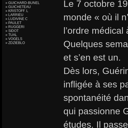
Le 7 octobre 19
» GUICHARD-BUNEL
» GUICHETEAU
» KRISTOFF. L
monde « où il n
» LARRIEU
» LUDIVINE C
» PAULET
» RUGGERI
l’ordre médical 
» SIDOT
» TUAL
» VOGELS
Quelques semain
» ZDZIEBLO
et s’en est un.
Dès lors, Guéri
infligée à ses p
spontanéité dans
qui passionne 
études. Il passe