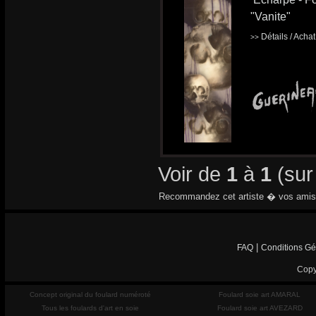
"Vanite"
Détails / Acha
>>
Voir de
1
à
1
(su
Recommandez cet artiste � vos amis
|
FAQ
Conditions Gé
Copy
Concept original du foulard numéroté
Foulard soie art AMARAL
Tous les foulards d'art en soie
Foulard soie art AVEZARD