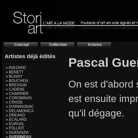
Concept
Collection
Artistes
Artistes déjà édités
Pascal Gue
» AVEZARD
» BENETT
» BLIGNY
» BOUCHEIX
On est d'abord 
» BRESSAN
» CADENE
» CHARRIER
est ensuite imp
» COROMINAS
» CRISSE
» D'ARMAGNAC
qu'il dégage.
» DELAMONICA
» DREANO
» ECALARD
» EURGAL
» FOLLIOT
» GUENAIZIA
»
GUERINEAU