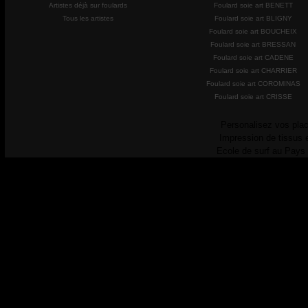
Artistes déjà sur foulards
Foulard soie art BENETT
Tous les artistes
Foulard soie art BLIGNY
Foulard soie art BOUCHEIX
Foulard soie art BRESSAN
Foulard soie art CADENE
Foulard soie art CHARRIER
Foulard soie art COROMINAS
Foulard soie art CRISSE
Personalisez vos plac
Impression de tissus 
Ecole de surf au Pays