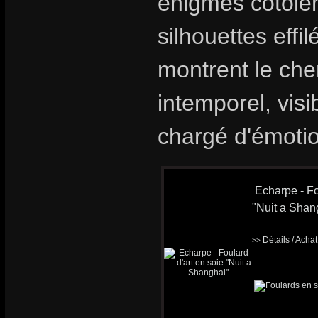
énigmes cotoient
silhouettes effi
montrent le che
intemporel, visi
chargé d'émoti
Echarpe - Fo
"Nuit a Shan
Détails / Acha
>>