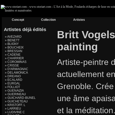
Concept
Collection
Artistes
Artistes déjà édités
Britt Vogel
» AVEZARD
» BENETT
painting
» BLIGNY
» BOUCHEIX
» BRESSAN
» CADENE
» CHARRIER
Artiste-peintre d
» COROMINAS
» CRISSE
» D'ARMAGNAC
actuellement e
» DELAMONICA
» DREANO
» ECALARD
» EURGAL
Grenoble. Crée
» FOLLIOT
» GUENAIZIA
» GUERINEAU
une âme apaisa
» GUICHARD-BUNEL
» GUICHETEAU
» KRISTOFF. L
et la méditation
» LARRIEU
» LUDIVINE C