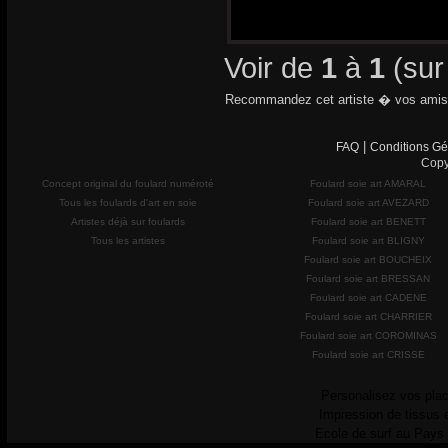
Voir de
1
à
1
(su
Recommandez cet artiste � vos amis
|
FAQ
Conditions Gé
Copy
Concept original du foulard numéroté
Foulard soie art AMARAL
Tous les foulards d'art en soie
Foulard soie art AVEZARD
Artistes déjà sur foulards
Foulard soie art BENETT
Tous les artistes
Foulard soie art BLIGNY
Foulard soie art BOUCHEIX
Foulard soie art BRESSAN
Foulard soie art CADENE
Foulard soie art CHARRIER
Foulard soie art COROMINAS
Foulard soie art CRISSE
Personalisez vos plac
Impression de tissus 
Ecole de surf au Pays