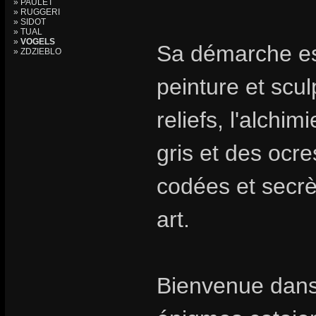
» PAULET
» RUGGERI
» SIDOT
» TUAL
»
VOGELS
Sa démarche est
» ZDZIEBLO
peinture et scul
reliefs, l'alchi
gris et des ocre
codées et secrè
art.
Bienvenue dans