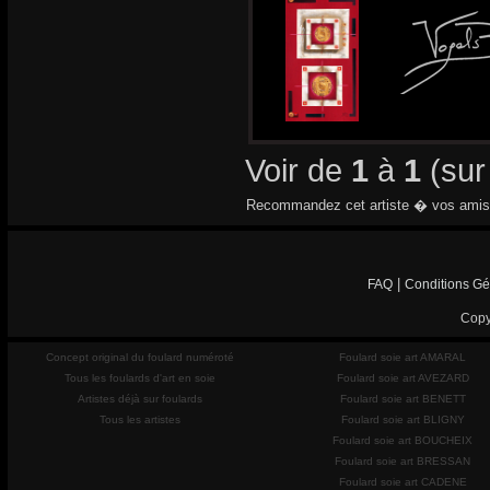
Voir de
1
à
1
(su
Recommandez cet artiste � vos amis
|
FAQ
Conditions Gé
Copy
Concept original du foulard numéroté
Foulard soie art AMARAL
Tous les foulards d'art en soie
Foulard soie art AVEZARD
Artistes déjà sur foulards
Foulard soie art BENETT
Tous les artistes
Foulard soie art BLIGNY
Foulard soie art BOUCHEIX
Foulard soie art BRESSAN
Foulard soie art CADENE