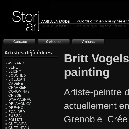
Concept
Collection
Artistes
Artistes déjà édités
Britt Vogel
» AVEZARD
» BENETT
painting
» BLIGNY
» BOUCHEIX
» BRESSAN
» CADENE
» CHARRIER
Artiste-peintre d
» COROMINAS
» CRISSE
» D'ARMAGNAC
actuellement e
» DELAMONICA
» DREANO
» ECALARD
» EURGAL
Grenoble. Crée
» FOLLIOT
» GUENAIZIA
» GUERINEAU