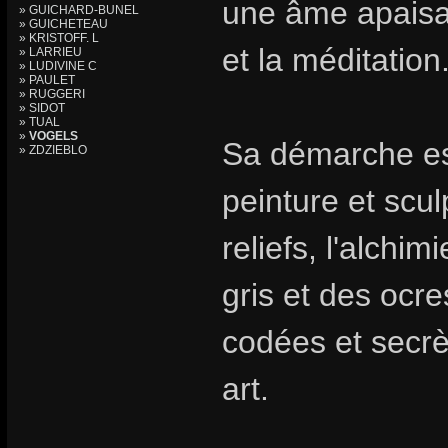
une âme apaisa
» GUICHARD-BUNEL
» GUICHETEAU
» KRISTOFF. L
et la méditation
» LARRIEU
» LUDIVINE C
» PAULET
» RUGGERI
» SIDOT
» TUAL
»
VOGELS
Sa démarche est
» ZDZIEBLO
peinture et scul
reliefs, l'alchi
gris et des ocre
codées et secrè
art.