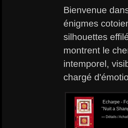
Bienvenue dans
énigmes cotoient
silhouettes effi
montrent le che
intemporel, visi
chargé d'émoti
Echarpe - Fo
"Nuit a Shan
Détails / Acha
>>