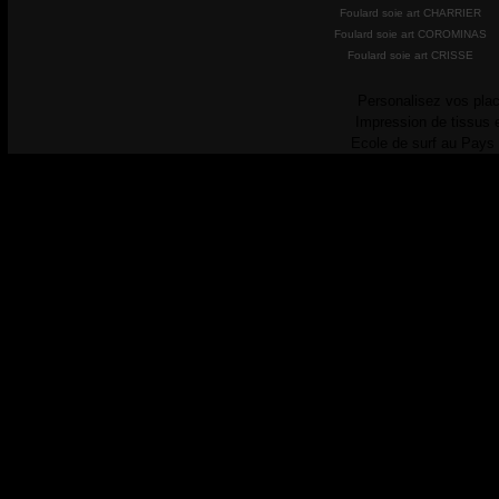
Foulard soie art CHARRIER
Foulard soie art COROMINAS
Foulard soie art CRISSE
Personalisez vos plac
Impression de tissus 
Ecole de surf au Pays