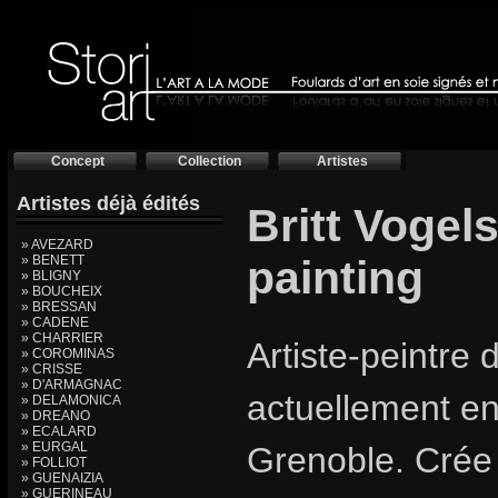
Concept
Collection
Artistes
Artistes déjà édités
Britt Vogel
» AVEZARD
» BENETT
painting
» BLIGNY
» BOUCHEIX
» BRESSAN
» CADENE
» CHARRIER
Artiste-peintre d
» COROMINAS
» CRISSE
» D'ARMAGNAC
actuellement e
» DELAMONICA
» DREANO
» ECALARD
» EURGAL
Grenoble. Crée
» FOLLIOT
» GUENAIZIA
» GUERINEAU