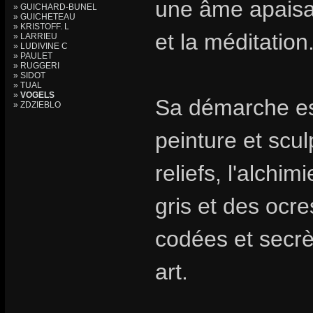
une âme apaisa
» GUICHARD-BUNEL
» GUICHETEAU
» KRISTOFF. L
et la méditation
» LARRIEU
» LUDIVINE C
» PAULET
» RUGGERI
» SIDOT
» TUAL
»
VOGELS
Sa démarche est
» ZDZIEBLO
peinture et scul
reliefs, l'alchi
gris et des ocre
codées et secrè
art.