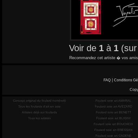
Voir de
1
à
1
(su
Recommandez cet artiste � vos amis
|
FAQ
Conditions Gé
Copy
Concept original du foulard numéroté
Foulard soie art AMARAL
Tous les foulards d'art en soie
Foulard soie art AVEZARD
Artistes déjà sur foulards
Foulard soie art BENETT
Tous les artistes
Foulard soie art BLIGNY
Foulard soie art BOUCHEIX
Foulard soie art BRESSAN
Foulard soie art CADENE