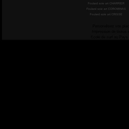
Foulard soie art CHARRIER
Foulard soie art COROMINAS
Foulard soie art CRISSE
Personalisez vos plac
Impression de tissus 
Ecole de surf au Pays