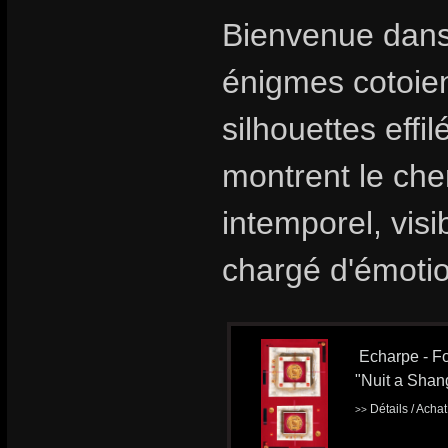
Bienvenue dans
énigmes cotoient
silhouettes effi
montrent le che
intemporel, visi
chargé d'émoti
Echarpe - Fo
"Nuit a Shan
Détails / Acha
>>