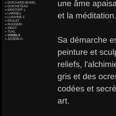
une âme apaisa
» GUICHARD-BUNEL
» GUICHETEAU
» KRISTOFF. L
et la méditation
» LARRIEU
» LUDIVINE C
» PAULET
» RUGGERI
» SIDOT
» TUAL
»
VOGELS
Sa démarche est
» ZDZIEBLO
peinture et scul
reliefs, l'alchi
gris et des ocre
codées et secrè
art.