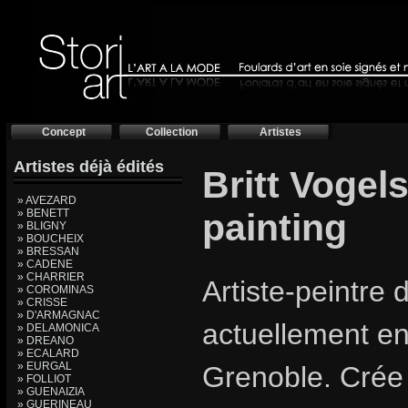
Concept
Collection
Artistes
Artistes déjà édités
Britt Vogel
» AVEZARD
» BENETT
painting
» BLIGNY
» BOUCHEIX
» BRESSAN
» CADENE
» CHARRIER
Artiste-peintre d
» COROMINAS
» CRISSE
» D'ARMAGNAC
actuellement e
» DELAMONICA
» DREANO
» ECALARD
» EURGAL
Grenoble. Crée
» FOLLIOT
» GUENAIZIA
» GUERINEAU