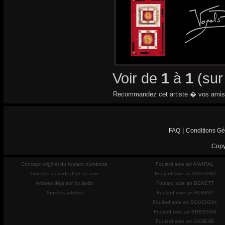
Voir de
1
à
1
(su
Recommandez cet artiste � vos amis
|
FAQ
Conditions Gé
Copy
Concept original du foulard numéroté
Foulard soie art AMARAL
Tous les foulards d'art en soie
Foulard soie art AVEZARD
Artistes déjà sur foulards
Foulard soie art BENETT
Tous les artistes
Foulard soie art BLIGNY
Foulard soie art BOUCHEIX
Foulard soie art BRESSAN
Foulard soie art CADENE