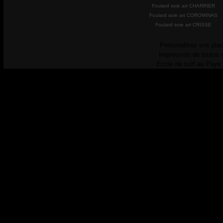
Foulard soie art CHARRIER
Foulard soie art COROMINAS
Foulard soie art CRISSE
Personalisez vos plac
Impression de tissus 
Ecole de surf au Pays