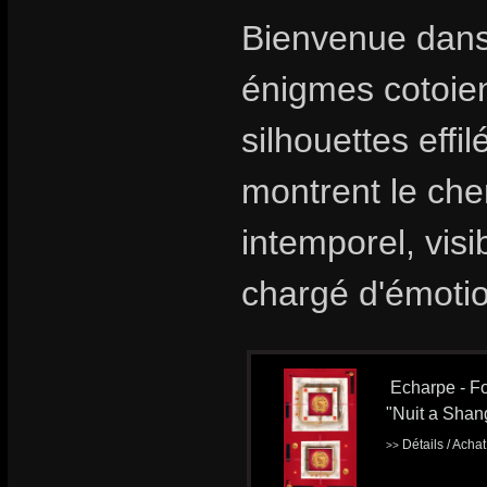
Bienvenue dans
énigmes cotoient
silhouettes effi
montrent le che
intemporel, visi
chargé d'émoti
Echarpe - Fo
"Nuit a Shan
Détails / Acha
>>