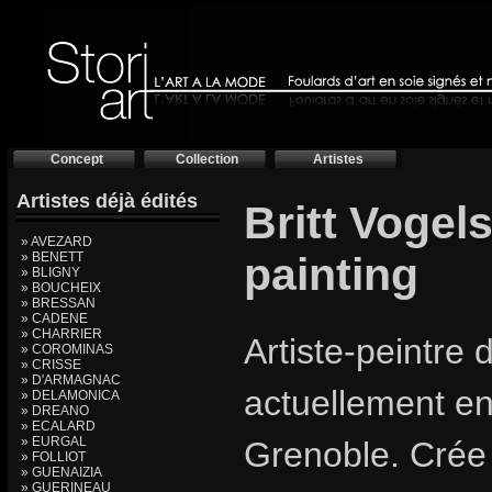
Concept
Collection
Artistes
Artistes déjà édités
Britt Vogel
» AVEZARD
» BENETT
painting
» BLIGNY
» BOUCHEIX
» BRESSAN
» CADENE
» CHARRIER
Artiste-peintre d
» COROMINAS
» CRISSE
» D'ARMAGNAC
actuellement e
» DELAMONICA
» DREANO
» ECALARD
» EURGAL
Grenoble. Crée
» FOLLIOT
» GUENAIZIA
» GUERINEAU