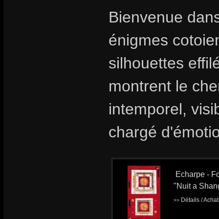
Bienvenue dans
énigmes cotoient
silhouettes effi
montrent le che
intemporel, visi
chargé d'émoti
Echarpe - Fo
"Nuit a Shan
Détails / Acha
>>