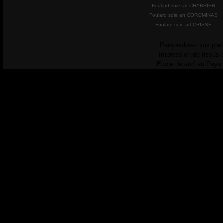
Foulard soie art CHARRIER
Foulard soie art COROMINAS
Foulard soie art CRISSE
Personalisez vos plac
Impression de tissus 
Ecole de surf au Pays