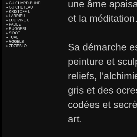
une âme apaisa
» GUICHARD-BUNEL
» GUICHETEAU
» KRISTOFF. L
et la méditation
» LARRIEU
» LUDIVINE C
» PAULET
» RUGGERI
» SIDOT
» TUAL
»
VOGELS
Sa démarche est
» ZDZIEBLO
peinture et scul
reliefs, l'alchi
gris et des ocre
codées et secrè
art.