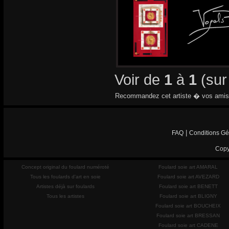
Voir de
1
à
1
(su
Recommandez cet artiste � vos amis
|
FAQ
Conditions Gé
Copy
Concept original du foulard numéroté
Foulard soie art AMARAL
Tous les foulards d'art en soie
Foulard soie art AVEZARD
Artistes déjà sur foulards
Foulard soie art BENETT
Tous les artistes
Foulard soie art BLIGNY
Foulard soie art BOUCHEIX
Foulard soie art BRESSAN
Foulard soie art CADENE