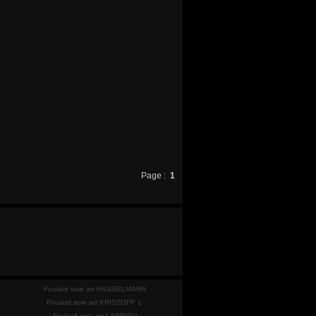
Page :
1
Foulard soie art HASSELMANN
Foulard soie art KRISTOFF. L
Foulard soie art LARRIEU