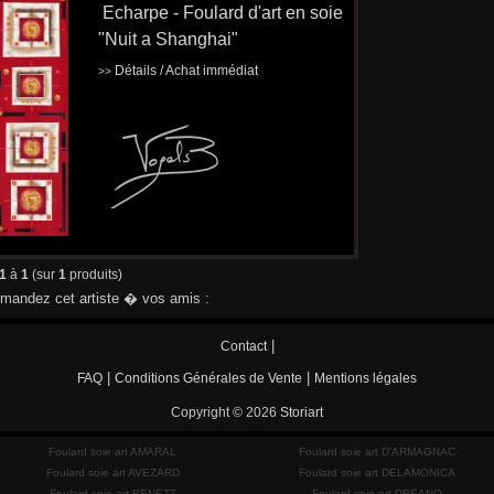
Echarpe - Foulard d'art en soie
"Nuit a Shanghai"
Détails / Achat immédiat
>>
1
à
1
(sur
1
produits)
andez cet artiste � vos amis :
|
Contact
|
|
FAQ
Conditions Générales de Vente
Mentions légales
Copyright © 2026
Storiart
Foulard soie art AMARAL
Foulard soie art D'ARMAGNAC
Foulard soie art AVEZARD
Foulard soie art DELAMONICA
Foulard soie art BENETT
Foulard soie art DREANO