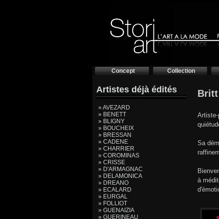
Concept
Collection
Artistes déjà édités
Brit
» AVEZARD
» BENETT
Artiste
» BLIGNY
quiétud
» BOUCHEIX
» BRESSAN
» CADENE
Sa déma
» CHARRIER
raffine
» COROMINAS
» CRISSE
» D'ARMAGNAC
Bienven
» DELAMONICA
à médit
» DREANO
d'émoti
» ECALARD
» EURGAL
» FOLLIOT
» GUENAIZIA
» GUERINEAU