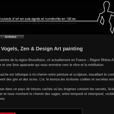
Artistes
t Vogels, Zen & Design Art painting
-peintre de la région Bruxelloise, vit actuellement en France – Région Rhône
e et une âme apaisante qui nous emmène vers le rêve et la méditation.
rche est tellurique à mi-chemin entre peinture et sculpture, travaillant le contr
ment des gris et des ocres. L'or, le bronze,les écritures codées et secrètes en
ue dans un pays de trésors cachés où les énigmes cotoient les secrets, là-bas
er et nous montrent le chemin des sages, entre temporel et intemporel, visible
ons.