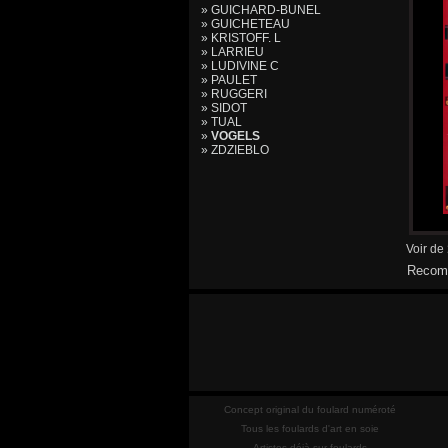
» GUICHARD-BUNEL
» GUICHETEAU
» KRISTOFF. L
» LARRIEU
» LUDIVINE C
» PAULET
» RUGGERI
» SIDOT
» TUAL
»
VOGELS
» ZDZIEBLO
Voir de
Recomm
Concept original du foulard numéroté
Tous les foulards d'art en soie
Artistes déjà sur foulards