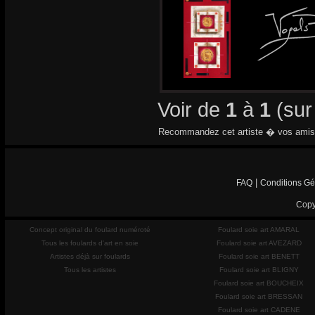
Voir de
1
à
1
(su
Recommandez cet artiste � vos amis
|
FAQ
Conditions Gé
Copy
Concept original du foulard numéroté
Foulard soie art AMARAL
Tous les foulards d'art en soie
Foulard soie art AVEZARD
Artistes déjà sur foulards
Foulard soie art BENETT
Tous les artistes
Foulard soie art BLIGNY
Foulard soie art BOUCHEIX
Foulard soie art BRESSAN
Foulard soie art CADENE