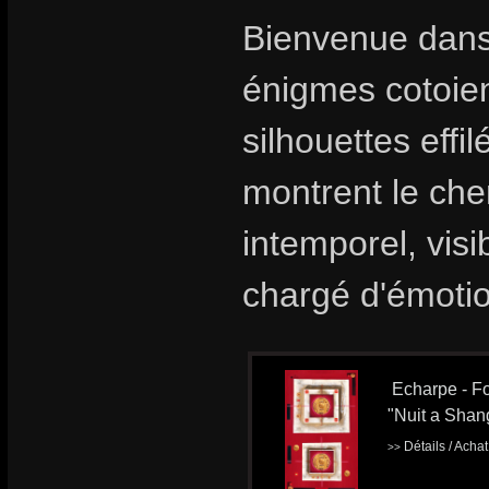
Bienvenue dans
énigmes cotoient
silhouettes effi
montrent le che
intemporel, visi
chargé d'émoti
Echarpe - Fo
"Nuit a Shan
Détails / Acha
>>