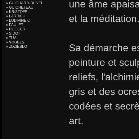
une âme apaisa
» GUICHARD-BUNEL
» GUICHETEAU
» KRISTOFF. L
et la méditation
» LARRIEU
» LUDIVINE C
» PAULET
» RUGGERI
» SIDOT
» TUAL
»
VOGELS
Sa démarche est
» ZDZIEBLO
peinture et scul
reliefs, l'alchi
gris et des ocre
codées et secrè
art.