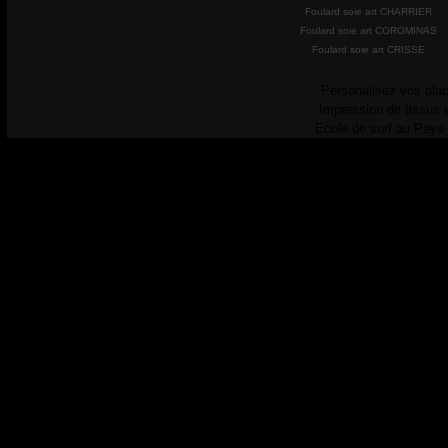
Foulard soie art CHARRIER
Foulard soie art COROMINAS
Foulard soie art CRISSE
Personalisez vos plac
Impression de tissus 
Ecole de surf au Pays