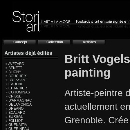
Concept
Collection
Artistes
Artistes déjà édités
Britt Vogel
» AVEZARD
» BENETT
painting
» BLIGNY
» BOUCHEIX
» BRESSAN
» CADENE
» CHARRIER
Artiste-peintre d
» COROMINAS
» CRISSE
» D'ARMAGNAC
actuellement e
» DELAMONICA
» DREANO
» ECALARD
» EURGAL
Grenoble. Crée
» FOLLIOT
» GUENAIZIA
» GUERINEAU