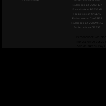
Tous les artistes
Foulard soie art BLIGNY
Foulard soie art BOUCHEIX
Foulard soie art BRESSAN
Foulard soie art CADENE
Foulard soie art CHARRIER
Foulard soie art COROMINAS
Foulard soie art CRISSE
Personalisez vos plac
Impression de tissus 
Ecole de surf au Pays