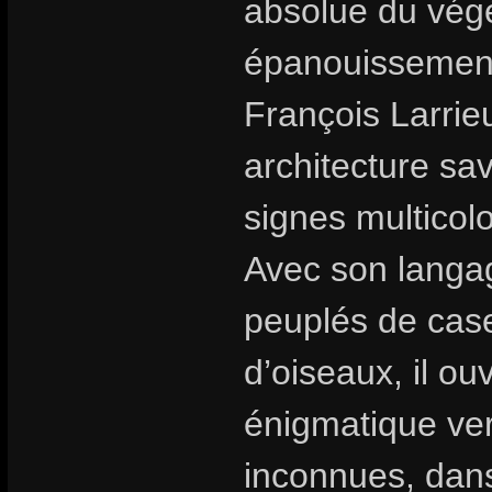
absolue du végé
épanouissement 
François Larrie
architecture sa
signes multicolo
Avec son langag
peuplés de cas
d’oiseaux, il o
énigmatique ver
inconnues, dans