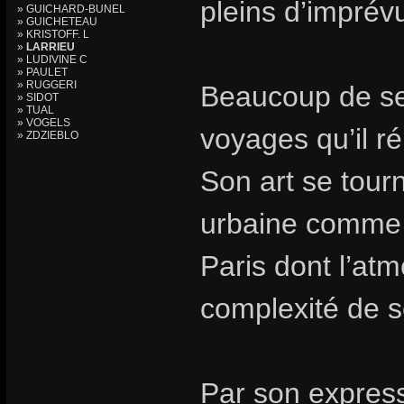
pleins d’imprév
» GUICHARD-BUNEL
» GUICHETEAU
» KRISTOFF. L
»
LARRIEU
» LUDIVINE C
» PAULET
» RUGGERI
Beaucoup de ses
» SIDOT
» TUAL
» VOGELS
voyages qu’il r
» ZDZIEBLO
Son art se tourn
urbaine comme 
Paris dont l’at
complexité de 
Par son express