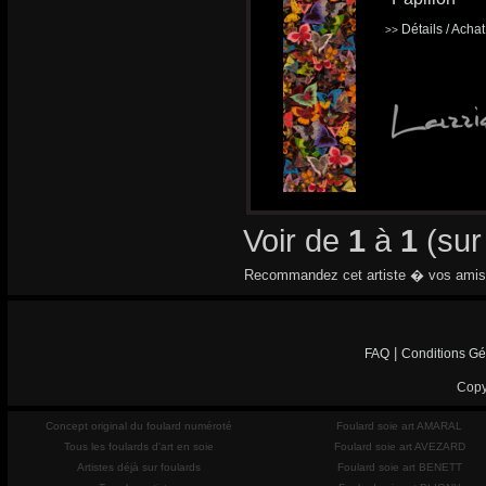
Détails / Acha
>>
Voir de
1
à
1
(su
Recommandez cet artiste � vos amis
|
FAQ
Conditions Gé
Copy
Concept original du foulard numéroté
Foulard soie art AMARAL
Tous les foulards d'art en soie
Foulard soie art AVEZARD
Artistes déjà sur foulards
Foulard soie art BENETT