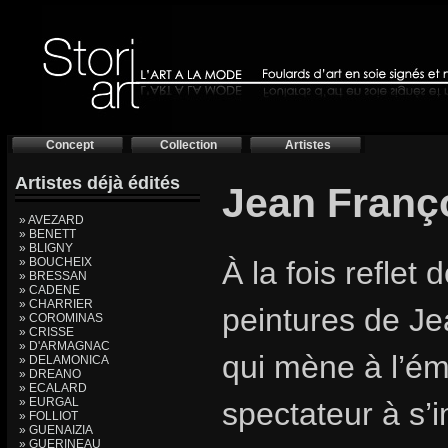
Concept
Collection
Artistes
Artistes déjà édités
Jean Franç
» AVEZARD
» BENETT
» BLIGNY
» BOUCHEIX
À la fois reflet 
» BRESSAN
» CADENE
» CHARRIER
peintures de Je
» COROMINAS
» CRISSE
» D'ARMAGNAC
qui mène à l’éme
» DELAMONICA
» DREANO
» ECALARD
» EURGAL
spectateur à s’
» FOLLIOT
» GUENAIZIA
» GUERINEAU