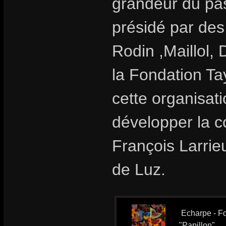
grandeur du pas
présidé par des
Rodin ,Maillol, 
la Fondation T
cette organisat
développer la c
François Larrieu
de Luz.
Echarpe - Fo
"Papillon"