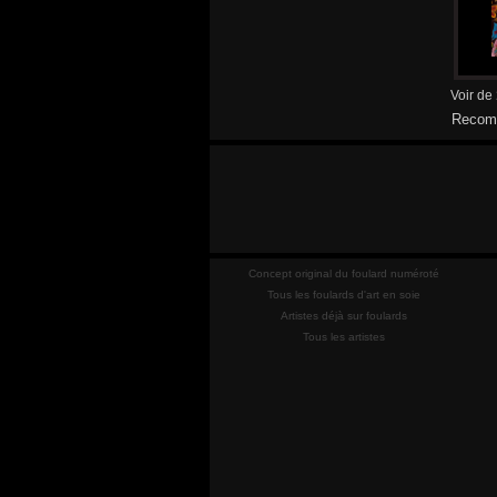
Voir de
Recomm
Concept original du foulard numéroté
Tous les foulards d'art en soie
Artistes déjà sur foulards
Tous les artistes