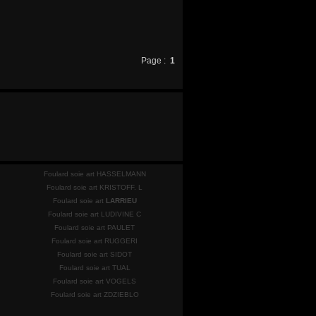
Page :
1
Foulard soie art HASSELMANN
Foulard soie art KRISTOFF. L
Foulard soie art
LARRIEU
Foulard soie art LUDIVINE C
Foulard soie art PAULET
Foulard soie art RUGGERI
Foulard soie art SIDOT
Foulard soie art TUAL
Foulard soie art VOGELS
Foulard soie art ZDZIEBLO