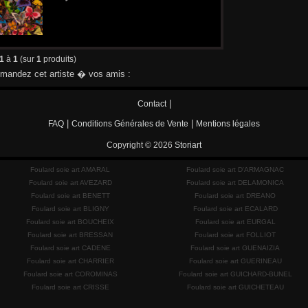
1
à
1
(sur
1
produits)
andez cet artiste � vos amis :
|
Contact
|
|
FAQ
Conditions Générales de Vente
Mentions légales
Copyright © 2026
Storiart
Foulard soie art AMARAL
Foulard soie art D'ARMAGNAC
Foulard soie art AVEZARD
Foulard soie art DELAMONICA
Foulard soie art BENETT
Foulard soie art DREANO
Foulard soie art BLIGNY
Foulard soie art ECALARD
Foulard soie art BOUCHEIX
Foulard soie art EURGAL
Foulard soie art BRESSAN
Foulard soie art FOLLIOT
Foulard soie art CADENE
Foulard soie art GUENAIZIA
Foulard soie art CHARRIER
Foulard soie art GUERINEAU
Foulard soie art COROMINAS
Foulard soie art GUICHARD-BUNEL
Foulard soie art CRISSE
Foulard soie art GUICHETEAU