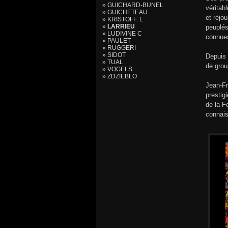
» GUICHARD-BUNEL
véritab
» GUICHETEAU
et réjo
» KRISTOFF. L
»
LARRIEU
peuplés
» LUDIVINE C
connues
» PAULET
» RUGGERI
» SIDOT
Depuis 
» TUAL
de grou
» VOGELS
» ZDZIEBLO
Jean-Fr
prestig
de la F
connais