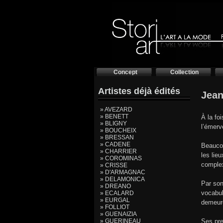
Concept
Collection
Artistes déjà édités
Jean
» AVEZARD
» BENETT
À la fo
» BLIGNY
l’émerv
» BOUCHEIX
» BRESSAN
» CADENE
Beaucou
» CHARRIER
les lie
» COROMINAS
comple
» CRISSE
» D'ARMAGNAC
» DELAMONICA
Par son
» DREANO
vocabul
» ECALARD
» EURGAL
demeure
» FOLLIOT
» GUENAIZIA
» GUERINEAU
Ses pre