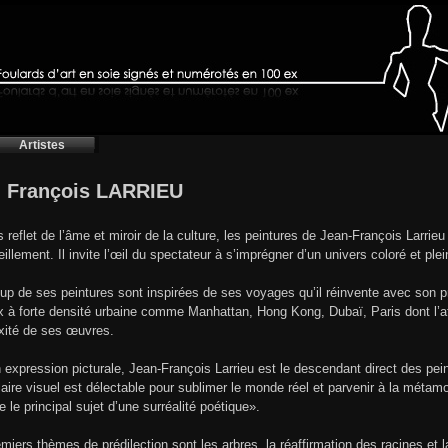
Artistes
 François LARRIEU
is reflet de l’âme et miroir de la culture, les peintures de Jean-François Larri
eillement. Il invite l’œil du spectateur à s’imprégner d’un univers coloré et ple
p de ses peintures sont inspirées de ses voyages qu’il réinvente avec son pr
ux à forte densité urbaine comme Manhattan, Hong Kong, Dubaï, Paris dont l’
xité de ses œuvres.
 expression picturale, Jean-François Larrieu est le descendant direct des pein
aire visuel est délectable pour sublimer le monde réel et parvenir à la méta
 le principal sujet d’une surréalité poétique».
miers thèmes de prédilection sont les arbres, la réaffirmation des racines et 