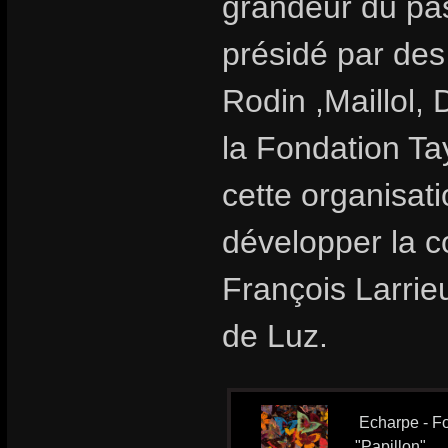
grandeur du pas
présidé par des
Rodin ,Maillol, 
la Fondation T
cette organisat
développer la c
François Larrieu
de Luz.
Echarpe - Fo
"Papillon"