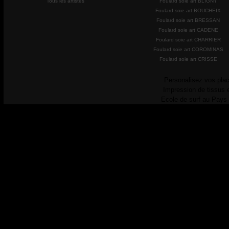
Tous les artistes
Foulard soie art BLIGNY
Foulard soie art BOUCHEIX
Foulard soie art BRESSAN
Foulard soie art CADENE
Foulard soie art CHARRIER
Foulard soie art COROMINAS
Foulard soie art CRISSE
Personalisez vos plac
Impression de tissus 
Ecole de surf au Pays