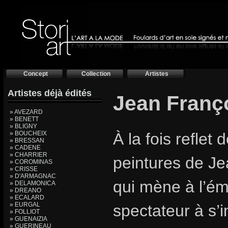
Concept
Collection
Artistes
Artistes déjà édités
Jean Franç
» AVEZARD
» BENETT
» BLIGNY
» BOUCHEIX
À la fois reflet 
» BRESSAN
» CADENE
» CHARRIER
peintures de Je
» COROMINAS
» CRISSE
» D'ARMAGNAC
qui mène à l’éme
» DELAMONICA
» DREANO
» ECALARD
» EURGAL
spectateur à s’
» FOLLIOT
» GUENAIZIA
» GUERINEAU