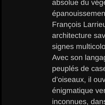
absolue du végé
épanouissement 
François Larrie
architecture sa
signes multicolo
Avec son langag
peuplés de cas
d’oiseaux, il o
énigmatique ver
inconnues, dans