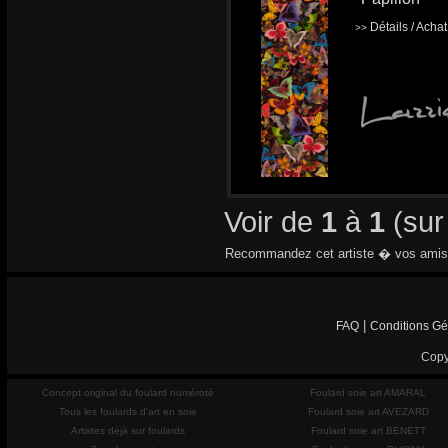
Détails / Acha
>>
Voir de
1
à
1
(su
Recommandez cet artiste � vos amis
|
FAQ
Conditions Gé
Copy
Concept original du foulard numéroté
Foulard soie art AMARAL
Tous les foulards d'art en soie
Foulard soie art AVEZARD
Artistes déjà sur foulards
Foulard soie art BENETT