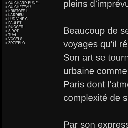
pleins d’imprév
» GUICHARD-BUNEL
» GUICHETEAU
» KRISTOFF. L
»
LARRIEU
» LUDIVINE C
» PAULET
» RUGGERI
Beaucoup de ses
» SIDOT
» TUAL
» VOGELS
voyages qu’il r
» ZDZIEBLO
Son art se tourn
urbaine comme 
Paris dont l’at
complexité de 
Par son express