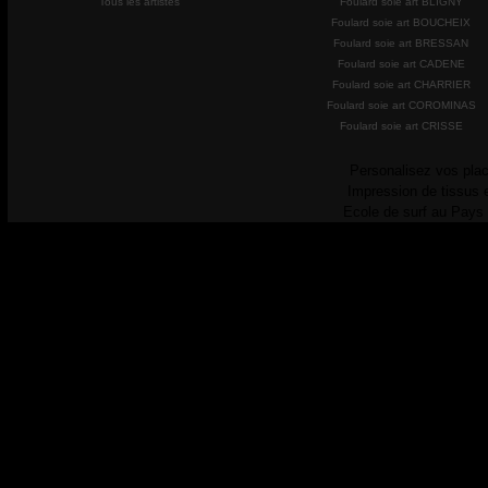
Tous les artistes
Foulard soie art BLIGNY
Foulard soie art BOUCHEIX
Foulard soie art BRESSAN
Foulard soie art CADENE
Foulard soie art CHARRIER
Foulard soie art COROMINAS
Foulard soie art CRISSE
Personalisez vos plac
Impression de tissus 
Ecole de surf au Pays