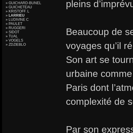
pleins d’imprév
» GUICHARD-BUNEL
» GUICHETEAU
» KRISTOFF. L
»
LARRIEU
» LUDIVINE C
» PAULET
» RUGGERI
Beaucoup de ses
» SIDOT
» TUAL
» VOGELS
voyages qu’il r
» ZDZIEBLO
Son art se tourn
urbaine comme 
Paris dont l’at
complexité de 
Par son express