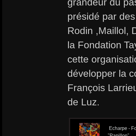
grandeur du pas
présidé par des
Rodin ,Maillol, 
la Fondation T
cette organisat
développer la c
François Larrieu
de Luz.
Echarpe - Fo
"Papillon"