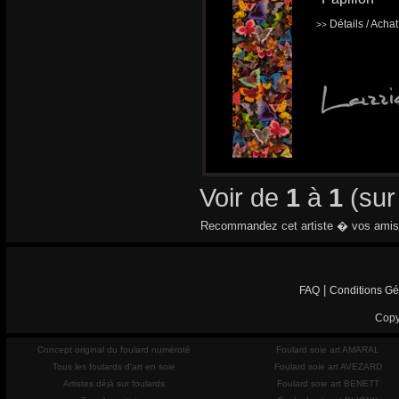
Détails / Acha
>>
Voir de
1
à
1
(su
Recommandez cet artiste � vos amis
|
FAQ
Conditions Gé
Copy
Concept original du foulard numéroté
Foulard soie art AMARAL
Tous les foulards d'art en soie
Foulard soie art AVEZARD
Artistes déjà sur foulards
Foulard soie art BENETT