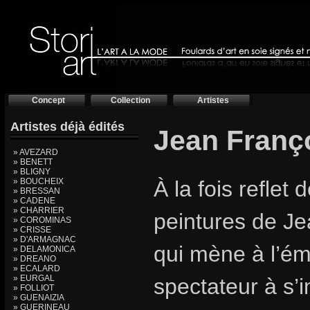
Concept
Collection
Artistes
Artistes déjà édités
Jean Franç
» AVEZARD
» BENETT
» BLIGNY
» BOUCHEIX
À la fois reflet 
» BRESSAN
» CADENE
» CHARRIER
peintures de Je
» COROMINAS
» CRISSE
» D'ARMAGNAC
qui mène à l’éme
» DELAMONICA
» DREANO
» ECALARD
» EURGAL
spectateur à s’
» FOLLIOT
» GUENAIZIA
» GUERINEAU