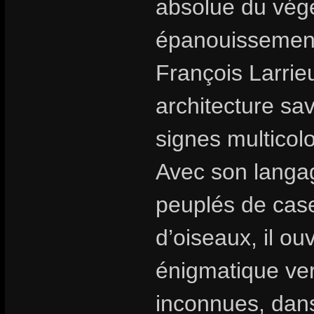
absolue du végé
épanouissement 
François Larrie
architecture sa
signes multicolo
Avec son langag
peuplés de cas
d’oiseaux, il o
énigmatique ver
inconnues, dans