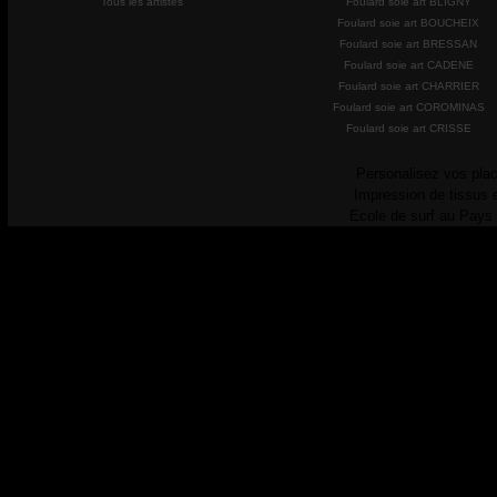
Tous les artistes
Foulard soie art BLIGNY
Foulard soie art BOUCHEIX
Foulard soie art BRESSAN
Foulard soie art CADENE
Foulard soie art CHARRIER
Foulard soie art COROMINAS
Foulard soie art CRISSE
Personalisez vos plac
Impression de tissus 
Ecole de surf au Pays