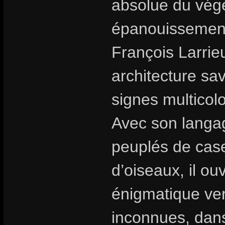
absolue du végé
épanouissement 
François Larrie
architecture sa
signes multicolo
Avec son langag
peuplés de cas
d’oiseaux, il o
énigmatique ver
inconnues, dans