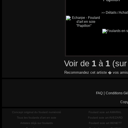
Détails / Acha
>>
Voir de
1
à
1
(su
Recommandez cet artiste � vos amis
|
FAQ
Conditions Gé
Copy
Concept original du foulard numéroté
Foulard soie art AMARAL
Tous les foulards d'art en soie
Foulard soie art AVEZARD
Artistes déjà sur foulards
Foulard soie art BENETT