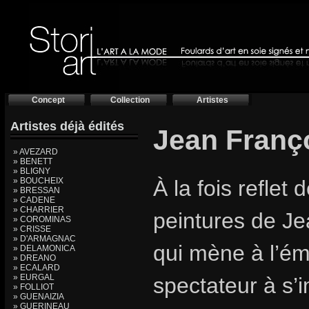
Concept
Collection
Artistes
Artistes déjà édités
Jean Franç
» AVEZARD
» BENETT
» BLIGNY
» BOUCHEIX
À la fois reflet 
» BRESSAN
» CADENE
» CHARRIER
peintures de Je
» COROMINAS
» CRISSE
» D'ARMAGNAC
qui mène à l’éme
» DELAMONICA
» DREANO
» ECALARD
» EURGAL
spectateur à s’
» FOLLIOT
» GUENAIZIA
» GUERINEAU