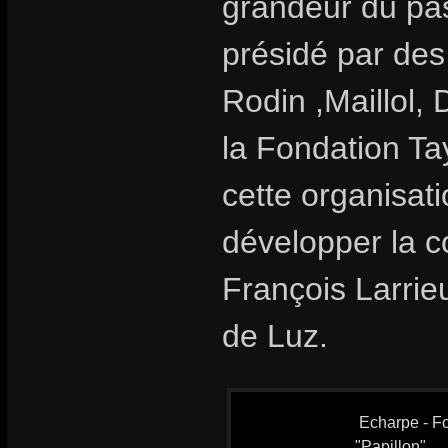
grandeur du pas
présidé par des
Rodin ,Maillol, 
la Fondation T
cette organisat
développer la c
François Larrieu
de Luz.
Echarpe - Fo
"Papillon"