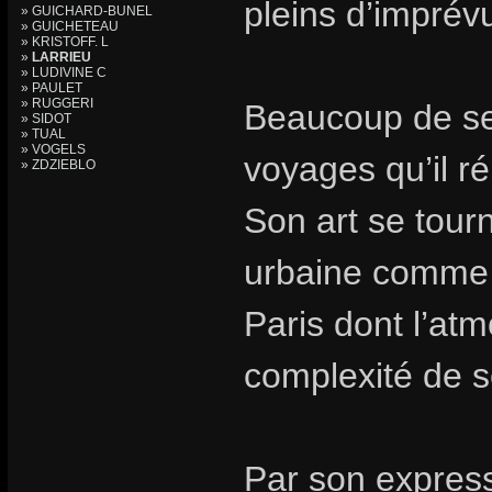
pleins d’imprév
» GUICHARD-BUNEL
» GUICHETEAU
» KRISTOFF. L
»
LARRIEU
» LUDIVINE C
» PAULET
» RUGGERI
Beaucoup de ses
» SIDOT
» TUAL
» VOGELS
voyages qu’il r
» ZDZIEBLO
Son art se tourn
urbaine comme 
Paris dont l’at
complexité de 
Par son express