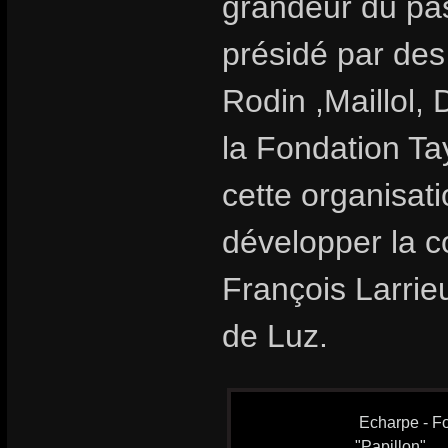
grandeur du pas
présidé par des
Rodin ,Maillol, 
la Fondation T
cette organisat
développer la c
François Larrieu
de Luz.
Echarpe - Fo
"Papillon"