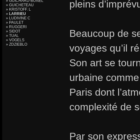
» GUICHARD-BUNEL
pleins d’imprév
» GUICHETEAU
» KRISTOFF. L
»
LARRIEU
» LUDIVINE C
» PAULET
» RUGGERI
Beaucoup de ses
» SIDOT
» TUAL
» VOGELS
» ZDZIEBLO
voyages qu’il r
Son art se tourn
urbaine comme 
Paris dont l’at
complexité de 
Par son express