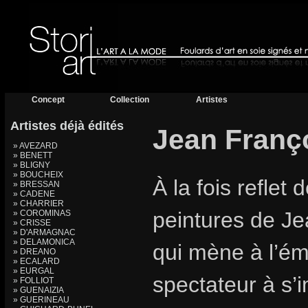
Concept
Collection
Artistes
Artistes déjà édités
Jean Franç
» AVEZARD
» BENETT
» BLIGNY
» BOUCHEIX
À la fois reflet 
» BRESSAN
» CADENE
» CHARRIER
peintures de Je
» COROMINAS
» CRISSE
» D'ARMAGNAC
» DELAMONICA
qui mène à l’éme
» DREANO
» ECALARD
» EURGAL
spectateur à s’
» FOLLIOT
» GUENAIZIA
» GUERINEAU