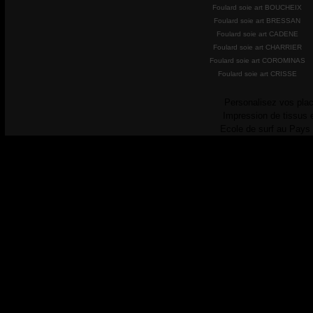
Foulard soie art BOUCHEIX
Foulard soie art BRESSAN
Foulard soie art CADENE
Foulard soie art CHARRIER
Foulard soie art COROMINAS
Foulard soie art CRISSE
Personalisez vos plac
Impression de tissus 
Ecole de surf au Pays