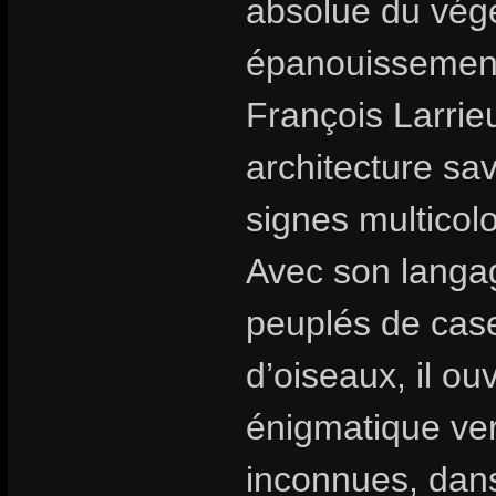
absolue du végé
épanouissement 
François Larrie
architecture sa
signes multicolo
Avec son langag
peuplés de cas
d’oiseaux, il o
énigmatique ver
inconnues, dans