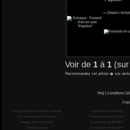
Détails / Acha
>>
Voir de
1
à
1
(su
Recommandez cet artiste � vos amis
|
FAQ
Conditions Gé
Copy
Concept original du foulard numéroté
Foulard soie art AMARAL
Tous les foulards d'art en soie
Foulard soie art AVEZARD
Artistes déjà sur foulards
Foulard soie art BENETT
Tous les artistes
Foulard soie art BLIGNY