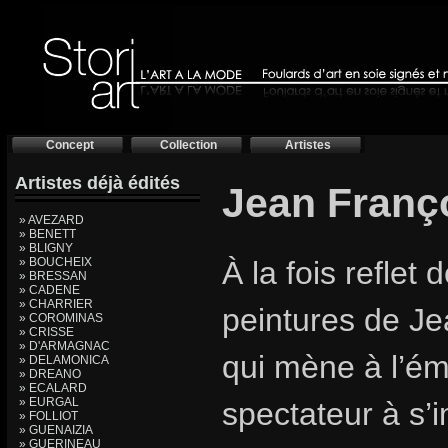
Concept
Collection
Artistes
Artistes déjà édités
Jean Franç
» AVEZARD
» BENETT
» BLIGNY
» BOUCHEIX
À la fois reflet 
» BRESSAN
» CADENE
» CHARRIER
peintures de Je
» COROMINAS
» CRISSE
» D'ARMAGNAC
qui mène à l’éme
» DELAMONICA
» DREANO
» ECALARD
» EURGAL
spectateur à s’
» FOLLIOT
» GUENAIZIA
» GUERINEAU