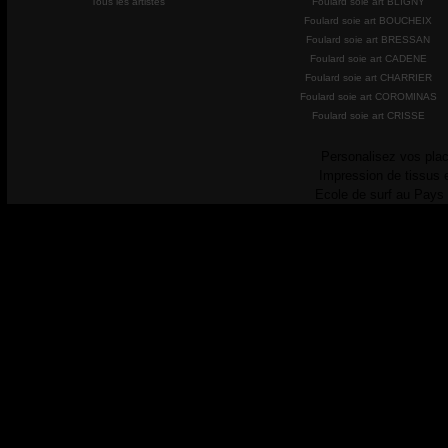
Tous les artistes
Foulard soie art BLIGNY
Foulard soie art BOUCHEIX
Foulard soie art BRESSAN
Foulard soie art CADENE
Foulard soie art CHARRIER
Foulard soie art COROMINAS
Foulard soie art CRISSE
Personalisez vos plac
Impression de tissus 
Ecole de surf au Pays