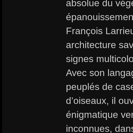
absolue du végé
épanouissement 
François Larrie
architecture sa
signes multicolo
Avec son langag
peuplés de cas
d’oiseaux, il o
énigmatique ver
inconnues, dans