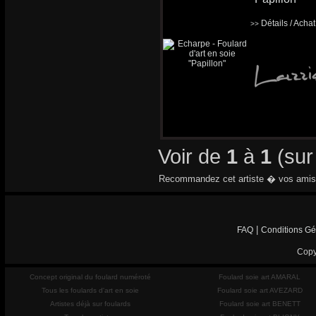
Détails / Acha
>>
Voir de
1
à
1
(su
Recommandez cet artiste � vos amis
|
FAQ
Conditions Gé
Copy
Concept original du foulard numéroté
Foulard soie art AMARAL
Tous les foulards d'art en soie
Foulard soie art AVEZARD
Artistes déjà sur foulards
Foulard soie art BENETT