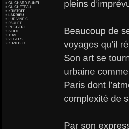
pleins d’imprév
» GUICHARD-BUNEL
» GUICHETEAU
» KRISTOFF. L
»
LARRIEU
» LUDIVINE C
» PAULET
» RUGGERI
Beaucoup de ses
» SIDOT
» TUAL
» VOGELS
voyages qu’il r
» ZDZIEBLO
Son art se tourn
urbaine comme 
Paris dont l’at
complexité de 
Par son express