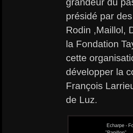
grandeur du pas
présidé par des
Rodin ,Maillol, 
la Fondation T
cette organisat
développer la c
François Larrieu
de Luz.
Echarpe - Fo
"Papillon"