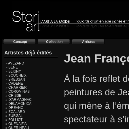
Concept
Collection
Artistes
Artistes déjà édités
Jean Franç
» AVEZARD
» BENETT
» BLIGNY
» BOUCHEIX
À la fois reflet 
» BRESSAN
» CADENE
» CHARRIER
peintures de Je
» COROMINAS
» CRISSE
» D'ARMAGNAC
qui mène à l’éme
» DELAMONICA
» DREANO
» ECALARD
» EURGAL
spectateur à s’
» FOLLIOT
» GUENAIZIA
» GUERINEAU