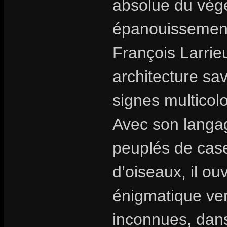
absolue du végé
épanouissement 
François Larrie
architecture sa
signes multicolo
Avec son langag
peuplés de cas
d’oiseaux, il o
énigmatique ver
inconnues, dans