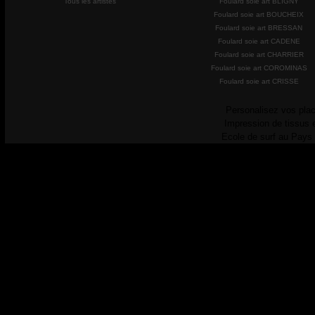
Tous les artistes
Foulard soie art BLIGNY
Foulard soie art BOUCHEIX
Foulard soie art BRESSAN
Foulard soie art CADENE
Foulard soie art CHARRIER
Foulard soie art COROMINAS
Foulard soie art CRISSE
Personalisez vos plac
Impression de tissus 
Ecole de surf au Pays