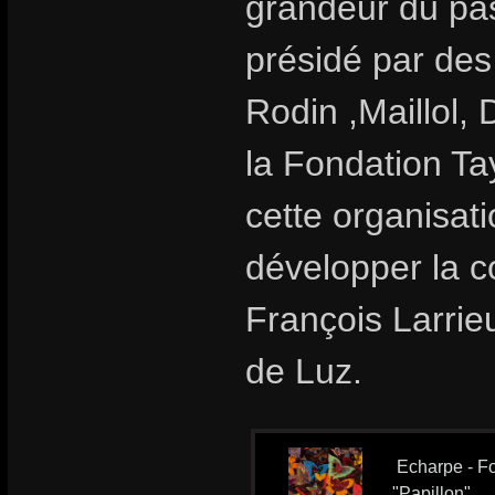
grandeur du pas
présidé par des
Rodin ,Maillol, 
la Fondation T
cette organisat
développer la c
François Larrieu
de Luz.
Echarpe - Fo
"Papillon"