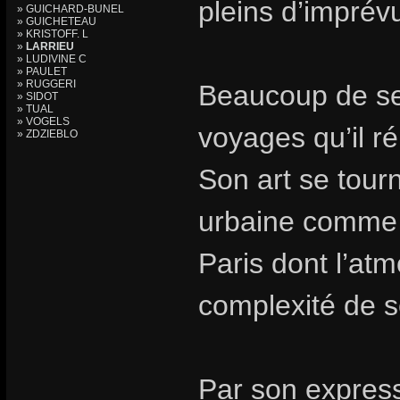
pleins d’imprév
» GUICHARD-BUNEL
» GUICHETEAU
» KRISTOFF. L
»
LARRIEU
» LUDIVINE C
» PAULET
» RUGGERI
Beaucoup de ses
» SIDOT
» TUAL
» VOGELS
voyages qu’il r
» ZDZIEBLO
Son art se tourn
urbaine comme 
Paris dont l’at
complexité de 
Par son express