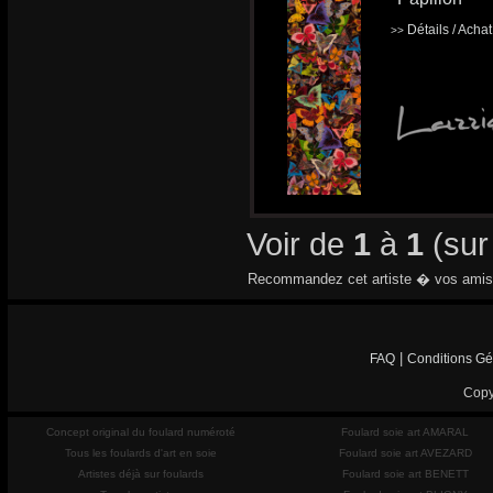
Détails / Acha
>>
Voir de
1
à
1
(su
Recommandez cet artiste � vos amis
|
FAQ
Conditions Gé
Copy
Concept original du foulard numéroté
Foulard soie art AMARAL
Tous les foulards d'art en soie
Foulard soie art AVEZARD
Artistes déjà sur foulards
Foulard soie art BENETT