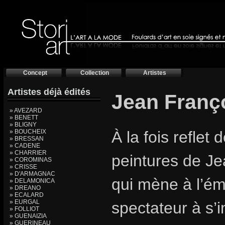
Concept
Collection
Artistes
Artistes déjà édités
Jean Franç
» AVEZARD
» BENETT
» BLIGNY
» BOUCHEIX
À la fois reflet 
» BRESSAN
» CADENE
» CHARRIER
peintures de Je
» COROMINAS
» CRISSE
» D'ARMAGNAC
qui mène à l’éme
» DELAMONICA
» DREANO
» ECALARD
» EURGAL
spectateur à s’
» FOLLIOT
» GUENAIZIA
» GUERINEAU