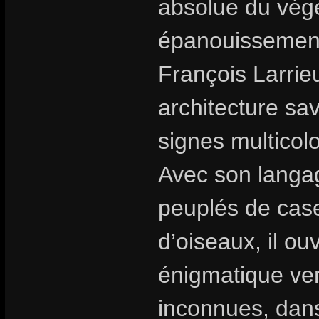
absolue du végé
épanouissement 
François Larrie
architecture sa
signes multicolo
Avec son langag
peuplés de cas
d’oiseaux, il o
énigmatique ver
inconnues, dans