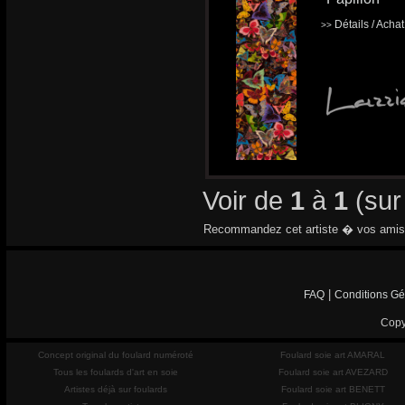
Détails / Acha
>>
Voir de
1
à
1
(su
Recommandez cet artiste � vos amis
|
FAQ
Conditions Gé
Copy
Concept original du foulard numéroté
Foulard soie art AMARAL
Tous les foulards d'art en soie
Foulard soie art AVEZARD
Artistes déjà sur foulards
Foulard soie art BENETT