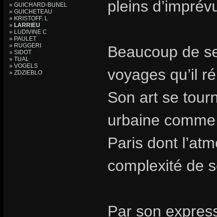
pleins d’imprév
» GUICHARD-BUNEL
» GUICHETEAU
» KRISTOFF. L
»
LARRIEU
» LUDIVINE C
» PAULET
» RUGGERI
Beaucoup de ses
» SIDOT
» TUAL
» VOGELS
voyages qu’il r
» ZDZIEBLO
Son art se tourn
urbaine comme 
Paris dont l’at
complexité de 
Par son express