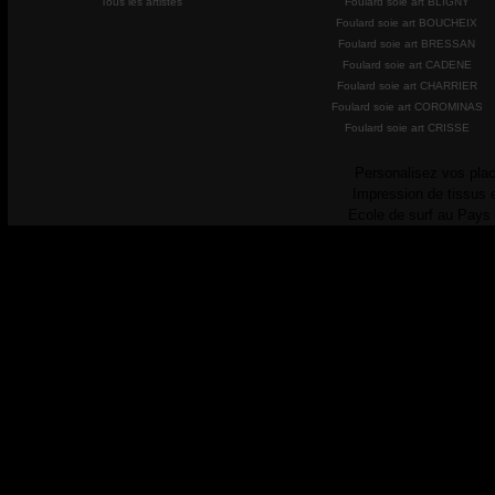
Tous les artistes
Foulard soie art BLIGNY
Foulard soie art BOUCHEIX
Foulard soie art BRESSAN
Foulard soie art CADENE
Foulard soie art CHARRIER
Foulard soie art COROMINAS
Foulard soie art CRISSE
Personalisez vos plac
Impression de tissus 
Ecole de surf au Pays