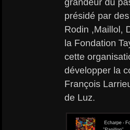
grandeur du pas
présidé par des
Rodin ,Maillol, 
la Fondation T
cette organisat
développer la c
François Larrieu
de Luz.
Echarpe - Fo
"Papillon"