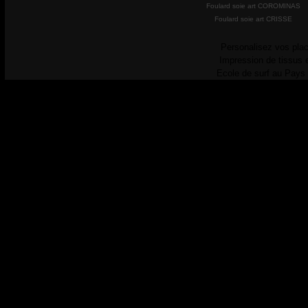
Foulard soie art COROMINAS
Foulard soie art CRISSE
Personalisez vos plac
Impression de tissus 
Ecole de surf au Pays