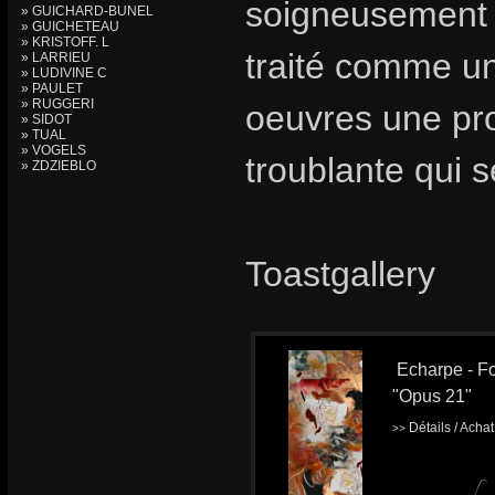
soigneusement 
» GUICHARD-BUNEL
» GUICHETEAU
» KRISTOFF. L
traité comme un
» LARRIEU
» LUDIVINE C
» PAULET
» RUGGERI
oeuvres une pro
» SIDOT
» TUAL
» VOGELS
troublante qui 
» ZDZIEBLO
Toastgallery
Echarpe - Fo
"Opus 21"
Détails / Acha
>>