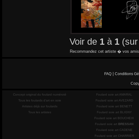
Voir de
1
à
1
(su
Recommandez cet artiste � vos amis
|
FAQ
Conditions Gé
Copy
Concept original du foulard numéroté
Foulard soie art AMARAL
Tous les foulards d'art en soie
Foulard soie art AVEZARD
Artistes déjà sur foulards
Foulard soie art BENETT
Tous les artistes
Foulard soie art BLIGNY
Foulard soie art BOUCHEIX
Foulard soie art
BRESSAN
Foulard soie art CADENE
Foulard soie art CHARRIER