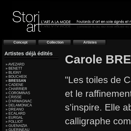
Concept
Collection
Artistes
Artistes déjà édités
Carole BR
» AVEZARD
» BENETT
» BLIGNY
» BOUCHEIX
"Les toiles de 
»
BRESSAN
» CADENE
» CHARRIER
et le raffinemen
» COROMINAS
» CRISSE
» D'ARMAGNAC
s’inspire. Elle
» DELAMONICA
» DREANO
» ECALARD
» EURGAL
calligraphe com
» FOLLIOT
» GUENAIZIA
» GUERINEAU