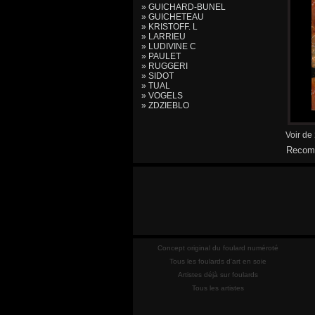
» GUICHARD-BUNEL
» GUICHETEAU
» KRISTOFF. L
» LARRIEU
» LUDIVINE C
» PAULET
» RUGGERI
» SIDOT
» TUAL
» VOGELS
» ZDZIEBLO
Voir de
Recomm
Concept original du foulard numéroté
Tous les foulards d'art en soie
Artistes déjà sur foulards
Tous les artistes