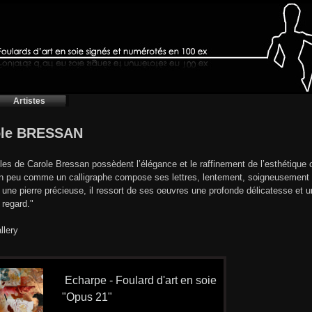
Artistes
ole BRESSAN
iles de Carole Bressan possèdent l’élégance et le raffinement de l’esthétique or
un peu comme un calligraphe compose ses lettres, lentement, soigneusement e
ne pierre précieuse, il ressort de ses oeuvres une profonde délicatesse et u
 regard."
llery
Echarpe - Foulard d'art en soie
"Opus 21"