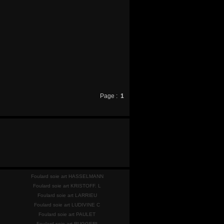
Page :
1
Foulard soie art HASSELMANN
Foulard soie art KRISTOFF. L
Foulard soie art LARRIEU
Foulard soie art LUDIVINE C
Foulard soie art PAULET
Foulard soie art RUGGERI