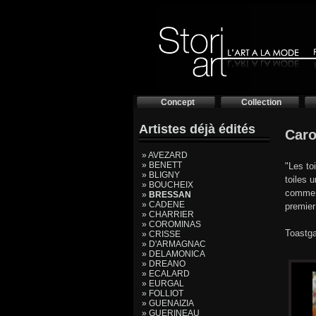
Concept
Collection
Artistes déjà édités
Car
» AVEZARD
» BENETT
"Les to
» BLIGNY
toiles 
» BOUCHEIX
comme u
»
BRESSAN
» CADENE
premier
» CHARRIER
» COROMINAS
Toastga
» CRISSE
» D'ARMAGNAC
» DELAMONICA
» DREANO
» ECALARD
» EURGAL
» FOLLIOT
» GUENAIZIA
» GUERINEAU