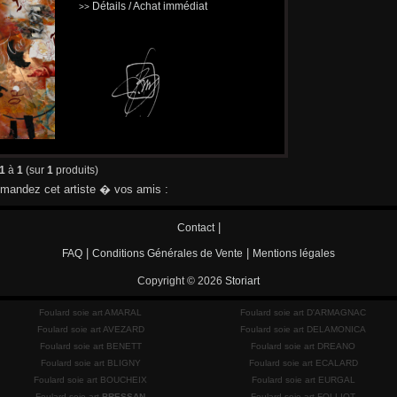
Détails / Achat immédiat
>>
1
à
1
(sur
1
produits)
andez cet artiste � vos amis :
|
Contact
|
|
FAQ
Conditions Générales de Vente
Mentions légales
Copyright © 2026
Storiart
Foulard soie art AMARAL
Foulard soie art D'ARMAGNAC
Foulard soie art AVEZARD
Foulard soie art DELAMONICA
Foulard soie art BENETT
Foulard soie art DREANO
Foulard soie art BLIGNY
Foulard soie art ECALARD
Foulard soie art BOUCHEIX
Foulard soie art EURGAL
Foulard soie art
BRESSAN
Foulard soie art FOLLIOT