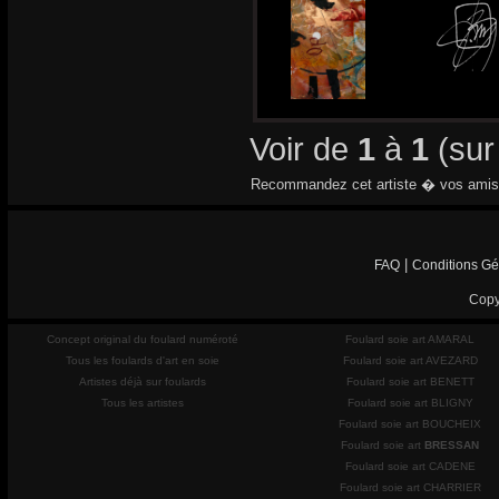
Voir de
1
à
1
(su
Recommandez cet artiste � vos amis
|
FAQ
Conditions Gé
Copy
Concept original du foulard numéroté
Foulard soie art AMARAL
Tous les foulards d'art en soie
Foulard soie art AVEZARD
Artistes déjà sur foulards
Foulard soie art BENETT
Tous les artistes
Foulard soie art BLIGNY
Foulard soie art BOUCHEIX
Foulard soie art
BRESSAN
Foulard soie art CADENE
Foulard soie art CHARRIER