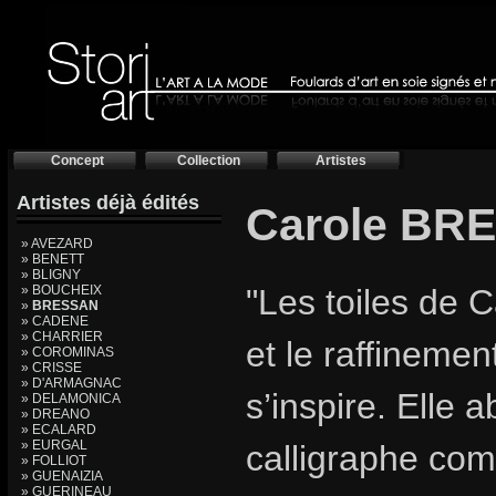
Concept
Collection
Artistes
Artistes déjà édités
Carole BR
» AVEZARD
» BENETT
» BLIGNY
» BOUCHEIX
"Les toiles de 
»
BRESSAN
» CADENE
» CHARRIER
et le raffinemen
» COROMINAS
» CRISSE
» D'ARMAGNAC
s’inspire. Elle
» DELAMONICA
» DREANO
» ECALARD
» EURGAL
calligraphe com
» FOLLIOT
» GUENAIZIA
» GUERINEAU