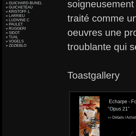
soigneusement 
» GUICHARD-BUNEL
» GUICHETEAU
» KRISTOFF. L
traité comme un
» LARRIEU
» LUDIVINE C
» PAULET
» RUGGERI
oeuvres une pro
» SIDOT
» TUAL
» VOGELS
troublante qui 
» ZDZIEBLO
Toastgallery
Echarpe - Fo
"Opus 21"
Détails / Acha
>>