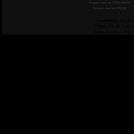
Foulard soie art COROMINAS
Foulard soie art CRISSE
Personalisez vos plac
Impression de tissus 
Ecole de surf au Pays