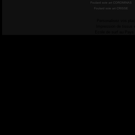
Foulard soie art COROMINAS
Foulard soie art CRISSE
Personalisez vos plac
Impression de tissus 
Ecole de surf au Pays