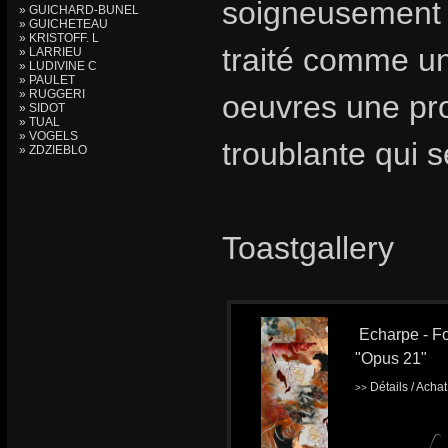
soigneusement 
» GUICHARD-BUNEL
» GUICHETEAU
» KRISTOFF. L
traité comme un
» LARRIEU
» LUDIVINE C
» PAULET
» RUGGERI
oeuvres une pro
» SIDOT
» TUAL
» VOGELS
troublante qui 
» ZDZIEBLO
Toastgallery
Echarpe - Fo
"Opus 21"
Détails / Acha
>>