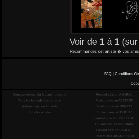
Voir de
1
à
1
(su
Recommandez cet artiste � vos amis
|
FAQ
Conditions Gé
Copy
Concept original du foulard numéroté
Foulard soie art AMARAL
Tous les foulards d'art en soie
Foulard soie art AVEZARD
Artistes déjà sur foulards
Foulard soie art BENETT
Tous les artistes
Foulard soie art BLIGNY
Foulard soie art BOUCHEIX
Foulard soie art
BRESSAN
Foulard soie art CADENE
Foulard soie art CHARRIER