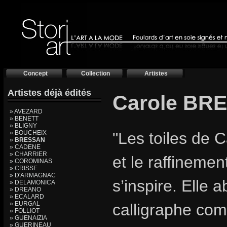
Concept
Collection
Artistes
Artistes déjà édités
Carole BR
» AVEZARD
» BENETT
» BLIGNY
» BOUCHEIX
"Les toiles de 
»
BRESSAN
» CADENE
» CHARRIER
et le raffinemen
» COROMINAS
» CRISSE
» D'ARMAGNAC
s’inspire. Elle
» DELAMONICA
» DREANO
» ECALARD
» EURGAL
calligraphe com
» FOLLIOT
» GUENAIZIA
» GUERINEAU