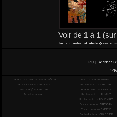
Voir de
1
à
1
(su
Recommandez cet artiste � vos amis
|
FAQ
Conditions Gé
Copy
Concept original du foulard numéroté
Foulard soie art AMARAL
Tous les foulards d'art en soie
Foulard soie art AVEZARD
Artistes déjà sur foulards
Foulard soie art BENETT
Tous les artistes
Foulard soie art BLIGNY
Foulard soie art BOUCHEIX
Foulard soie art
BRESSAN
Foulard soie art CADENE
Foulard soie art CHARRIER