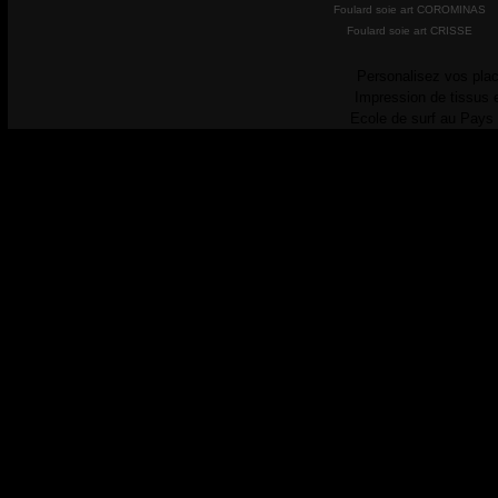
Foulard soie art COROMINAS
Foulard soie art CRISSE
Personalisez vos plac
Impression de tissus 
Ecole de surf au Pays