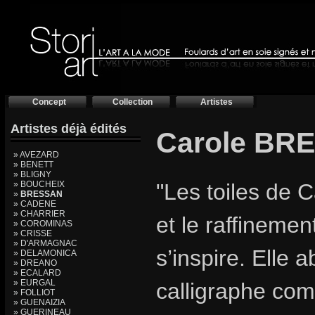
Concept
Collection
Artistes
Artistes déjà édités
Carole BR
» AVEZARD
» BENETT
» BLIGNY
» BOUCHEIX
"Les toiles de 
»
BRESSAN
» CADENE
» CHARRIER
et le raffinemen
» COROMINAS
» CRISSE
» D'ARMAGNAC
s’inspire. Elle
» DELAMONICA
» DREANO
» ECALARD
» EURGAL
calligraphe com
» FOLLIOT
» GUENAIZIA
» GUERINEAU