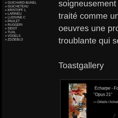
soigneusement 
» GUICHARD-BUNEL
» GUICHETEAU
» KRISTOFF. L
traité comme un
» LARRIEU
» LUDIVINE C
» PAULET
» RUGGERI
oeuvres une pro
» SIDOT
» TUAL
» VOGELS
troublante qui 
» ZDZIEBLO
Toastgallery
Echarpe - Fo
"Opus 21"
Détails / Acha
>>