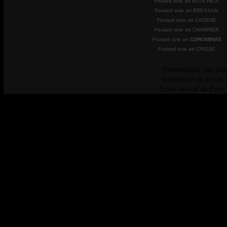
Foulard soie art BOUCHEIX
Foulard soie art BRESSAN
Foulard soie art CADENE
Foulard soie art CHARRIER
Foulard soie art
COROMINAS
Foulard soie art CRISSE
Personalisez vos plac
Impression de tissus 
Ecole de surf au Pays