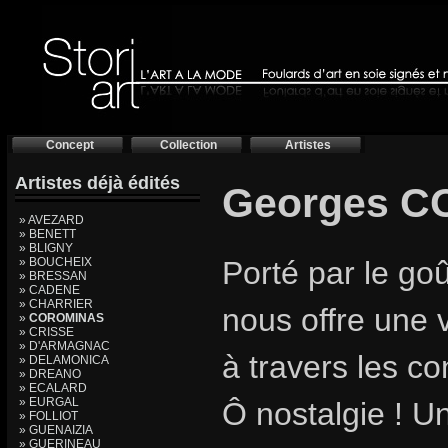
Concept
Collection
Artistes
Artistes déjà édités
Georges 
» AVEZARD
» BENETT
» BLIGNY
» BOUCHEIX
Porté par le go
» BRESSAN
» CADENE
» CHARRIER
nous offre une 
»
COROMINAS
» CRISSE
» D'ARMAGNAC
à travers les co
» DELAMONICA
» DREANO
» ECALARD
» EURGAL
Ô nostalgie ! U
» FOLLIOT
» GUENAIZIA
» GUERINEAU