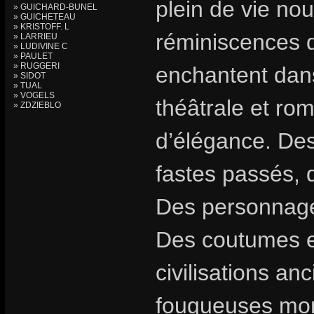
plein de vie no
» GUICHARD-BUNEL
» GUICHETEAU
» KRISTOFF. L
réminiscences 
» LARRIEU
» LUDIVINE C
» PAULET
» RUGGERI
enchantent dan
» SIDOT
» TUAL
» VOGELS
théâtrale et rom
» ZDZIEBLO
d’élégance. Des
fastes passés, 
Des personnages
Des coutumes et
civilisations an
fougueuses mon