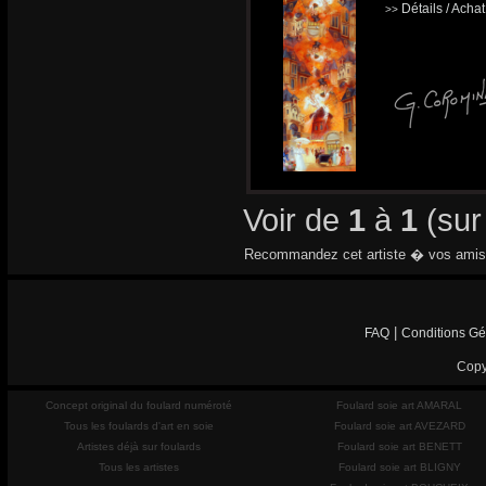
Détails / Acha
>>
Voir de
1
à
1
(su
Recommandez cet artiste � vos amis
|
FAQ
Conditions Gé
Copy
Concept original du foulard numéroté
Foulard soie art AMARAL
Tous les foulards d'art en soie
Foulard soie art AVEZARD
Artistes déjà sur foulards
Foulard soie art BENETT
Tous les artistes
Foulard soie art BLIGNY