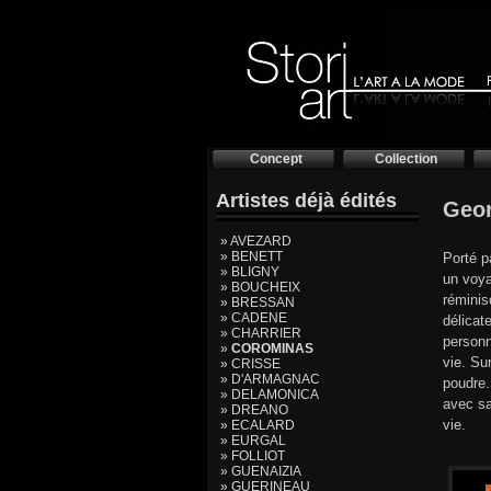
Concept
Collection
Artistes déjà édités
Geo
» AVEZARD
» BENETT
Porté p
» BLIGNY
un voya
» BOUCHEIX
réminis
» BRESSAN
» CADENE
délicat
» CHARRIER
personn
»
COROMINAS
vie. Su
» CRISSE
» D'ARMAGNAC
poudre.
» DELAMONICA
avec sa
» DREANO
vie.
» ECALARD
» EURGAL
» FOLLIOT
» GUENAIZIA
» GUERINEAU