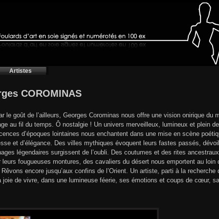
Artistes
rges COROMINAS
ar le goût de l’ailleurs, Georges Corominas nous offre une vision onirique du 
ge au fil du temps. Ô nostalgie ! Un univers merveilleux, lumineux et plein d
cences d’époques lointaines nous enchantent dans une mise en scène poétique
esse et d’élégance. Des villes mythiques évoquent leurs fastes passés, dévoi
ages légendaires surgissent de l’oubli. Des coutumes et des rites ancestraux
r leurs fougueuses montures, des cavaliers du désert nous emportent au loin da
 Rêvons encore jusqu’aux confins de l’Orient. Un artiste, parti à la recherche
 joie de vivre, dans une lumineuse féerie, ses émotions et coups de cœur, sa