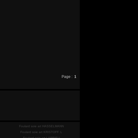
Page :
1
Foulard soie art HASSELMANN
Foulard soie art KRISTOFF. L
Foulard soie art LARRIEU