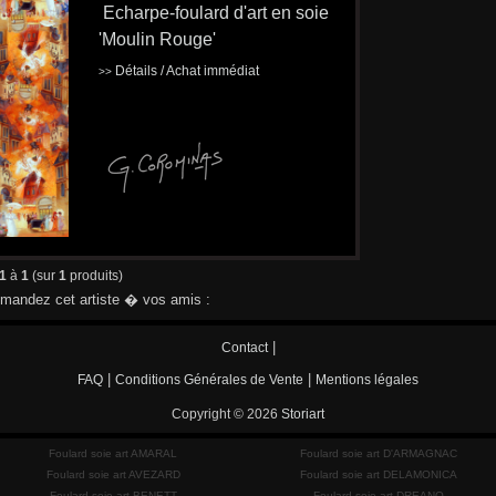
Echarpe-foulard d'art en soie
'Moulin Rouge'
Détails / Achat immédiat
>>
1
à
1
(sur
1
produits)
andez cet artiste � vos amis :
|
Contact
|
|
FAQ
Conditions Générales de Vente
Mentions légales
Copyright © 2026
Storiart
Foulard soie art AMARAL
Foulard soie art D'ARMAGNAC
Foulard soie art AVEZARD
Foulard soie art DELAMONICA
Foulard soie art BENETT
Foulard soie art DREANO