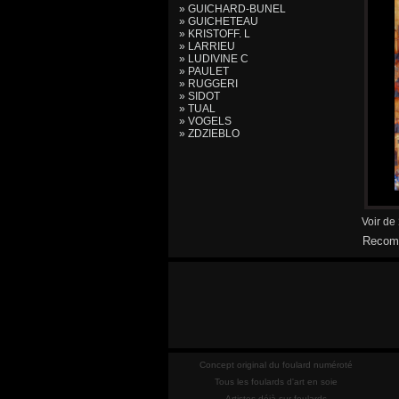
» GUICHARD-BUNEL
» GUICHETEAU
» KRISTOFF. L
» LARRIEU
» LUDIVINE C
» PAULET
» RUGGERI
» SIDOT
» TUAL
» VOGELS
» ZDZIEBLO
Voir de
Recomm
Concept original du foulard numéroté
Tous les foulards d'art en soie
Artistes déjà sur foulards