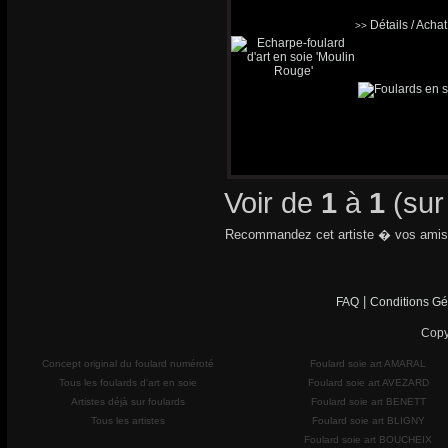
Détails / Acha
>>
Voir de
1
à
1
(su
Recommandez cet artiste � vos amis
|
FAQ
Conditions Gé
Copy
Concept original du foulard numéroté
Foulard soie art AMARAL
Tous les foulards d'art en soie
Foulard soie art AVEZARD
Artistes déjà sur foulards
Foulard soie art BENETT
Tous les artistes
Foulard soie art BLIGNY
Foulard soie art BOUCHEIX