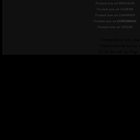
Foulard soie art BRESSAN
Foulard soie art CADENE
Foulard soie art CHARRIER
Foulard soie art
COROMINAS
Foulard soie art CRISSE
Personalisez vos plac
Impression de tissus 
Ecole de surf au Pays