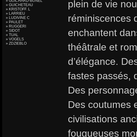
» GUICHARD-BUNEL
plein de vie no
» GUICHETEAU
» KRISTOFF. L
» LARRIEU
réminiscences 
» LUDIVINE C
» PAULET
» RUGGERI
enchantent dan
» SIDOT
» TUAL
» VOGELS
» ZDZIEBLO
théâtrale et rom
d’élégance. Des
fastes passés, 
Des personnages
Des coutumes et
civilisations an
fougueuses mon