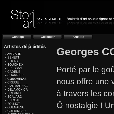
Concept
Collection
Artistes
Artistes déjà édités
Georges 
» AVEZARD
» BENETT
» BLIGNY
» BOUCHEIX
Porté par le go
» BRESSAN
» CADENE
» CHARRIER
nous offre une 
»
COROMINAS
» CRISSE
» D'ARMAGNAC
» DELAMONICA
à travers les co
» DREANO
» ECALARD
» EURGAL
Ô nostalgie ! U
» FOLLIOT
» GUENAIZIA
» GUERINEAU